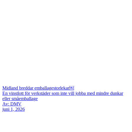
Midland breddar emballagestorlekar￼
En vinstlott för verkstäder som inte vill jobba med mindre dunkar
eller småemballage
Av: DMV
juni 1, 2026