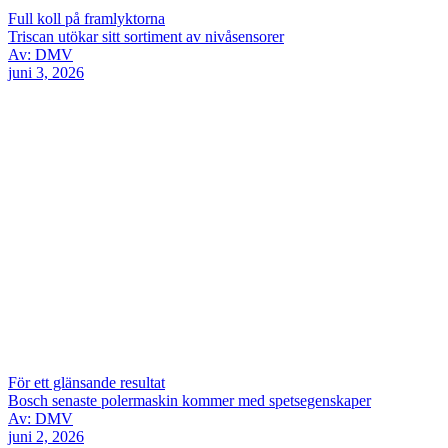
Full koll på framlyktorna
Triscan utökar sitt sortiment av nivåsensorer
Av: DMV
juni 3, 2026
För ett glänsande resultat
Bosch senaste polermaskin kommer med spetsegenskaper
Av: DMV
juni 2, 2026