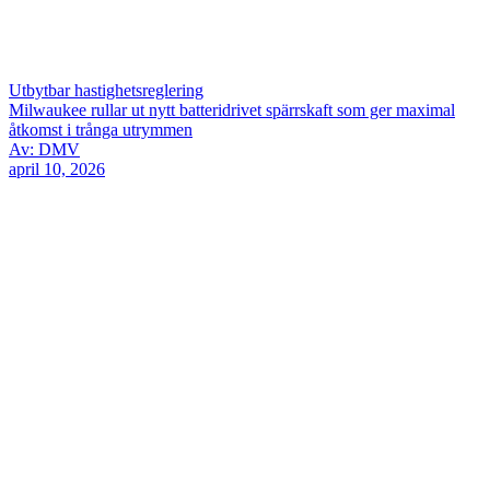
Utbytbar hastighetsreglering
Milwaukee rullar ut nytt batteridrivet spärrskaft som ger maximal
åtkomst i trånga utrymmen
Av: DMV
april 10, 2026