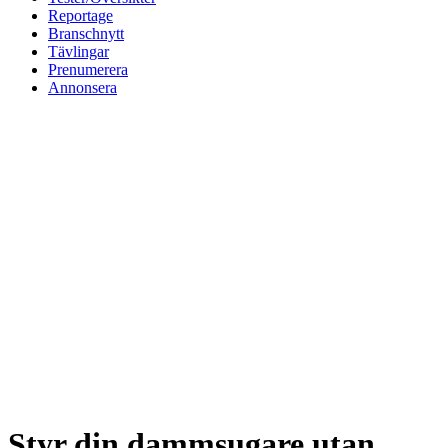
Reportage
Branschnytt
Tävlingar
Prenumerera
Annonsera
Styr din dammsugare utan