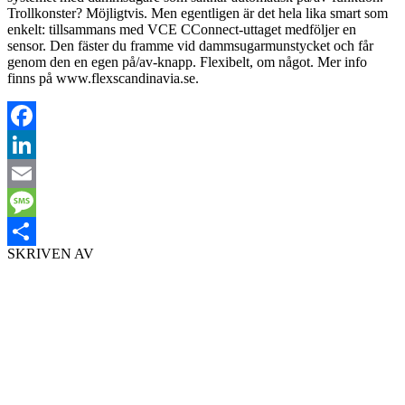
Trollkonster? Möjligtvis. Men egentligen är det hela lika smart som
enkelt: tillsammans med VCE CConnect-uttaget medföljer en
sensor. Den fäster du framme vid dammsugarmunstycket och får
genom den en egen på/av-knapp. Flexibelt, om något. Mer info
finns på www.flexscandinavia.se.
Facebook
LinkedIn
Email
Message
SKRIVEN AV
Dela