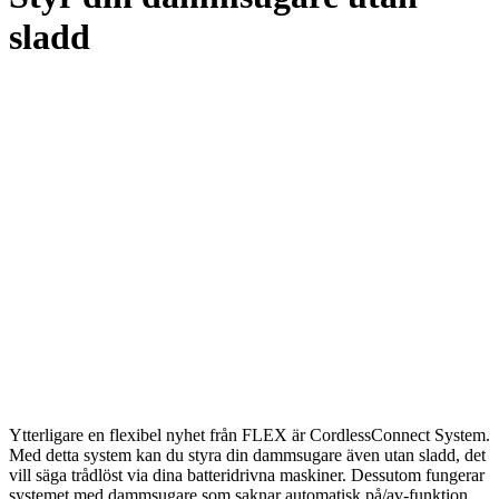
sladd
Ytterligare en flexibel nyhet från FLEX är CordlessConnect System.
Med detta system kan du styra din dammsugare även utan sladd, det
vill säga trådlöst via dina batteridrivna maskiner. Dessutom fungerar
systemet med dammsugare som saknar automatisk på/av-funktion.