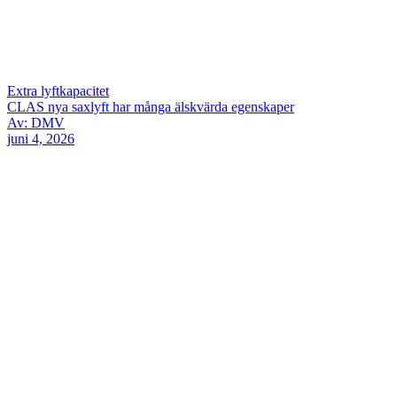
Extra lyftkapacitet
CLAS nya saxlyft har många älskvärda egenskaper
Av: DMV
juni 4, 2026