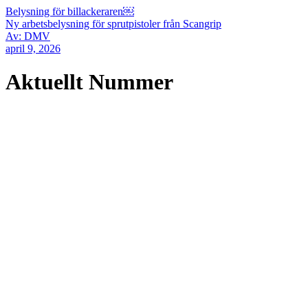
Belysning för billackeraren￼
Ny arbetsbelysning för sprutpistoler från Scangrip
Av: DMV
april 9, 2026
Aktuellt Nummer