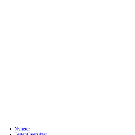
Nyheter
Tester/Översikter