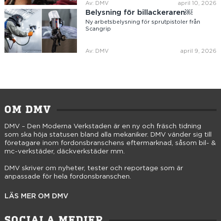
Av: DMV
april 10, 2026
Belysning för billackeraren￼
Ny arbetsbelysning för sprutpistoler från
Scangrip
Av: DMV
april 9, 2026
OM DMV
DMV – Den Moderna Verkstaden är en ny och fräsch tidning
som ska höja statusen bland alla mekaniker. DMV vänder sig till
företagare inom fordonsbranschens eftermarknad, såsom bil- &
mc-verkstäder, däckverkstäder mm.
DMV skriver om nyheter, tester och reportage som är
anpassade för hela fordonsbranschen.
LÄS MER OM DMV
SOCIALA MEDIER