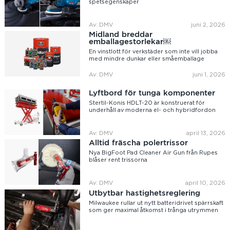
spetsegenskaper
Av: DMV
juni 2, 2026
Midland breddar
emballagestorlekar￼
En vinstlott för verkstäder som inte vill jobba
med mindre dunkar eller småemballage
Av: DMV
juni 1, 2026
Lyftbord för tunga komponenter
Stertil-Konis HDLT-20 är konstruerat för
underhåll av moderna el- och hybridfordon
Av: DMV
april 13, 2026
Alltid fräscha polertrissor
Nya BigFoot Pad Cleaner Air Gun från Rupes
blåser rent trissorna
Av: DMV
april 10, 2026
Utbytbar hastighetsreglering
Milwaukee rullar ut nytt batteridrivet spärrskaft
som ger maximal åtkomst i trånga utrymmen