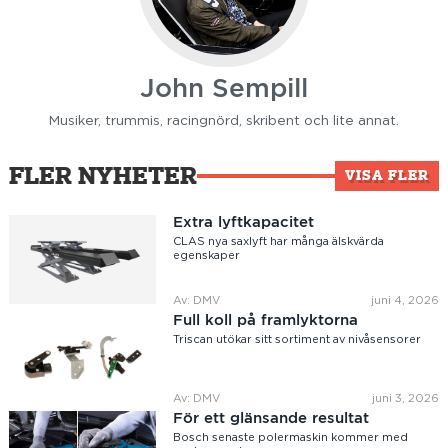
John Sempill
Musiker, trummis, racingnörd, skribent och lite annat.
FLER NYHETER
VISA FLER
Extra lyftkapacitet
CLAS nya saxlyft har många älskvärda
egenskaper
Av: DMV
juni 4, 2026
Full koll på framlyktorna
Triscan utökar sitt sortiment av nivåsensorer
Av: DMV
juni 3, 2026
För ett glänsande resultat
Bosch senaste polermaskin kommer med