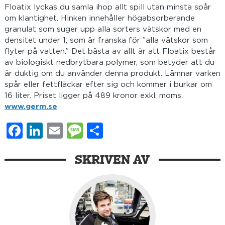
Floatix lyckas du samla ihop allt spill utan minsta spår
om klantighet. Hinken innehåller högabsorberande
granulat som suger upp alla sorters vätskor med en
densitet under 1; som är franska för ”alla vätskor som
flyter på vatten.” Det bästa av allt är att Floatix består
av biologiskt nedbrytbara polymer, som betyder att du
är duktig om du använder denna produkt. Lämnar varken
spår eller fettfläckar efter sig och kommer i burkar om
16 liter. Priset ligger på 489 kronor exkl. moms.
www.germ.se
Facebook
LinkedIn
Email
Message
Dela
SKRIVEN AV