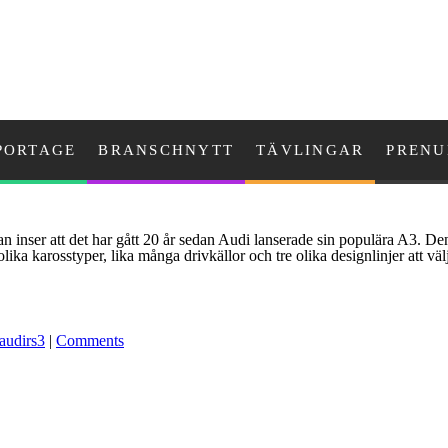
PORTAGE
BRANSCHNYTT
TÄVLINGAR
PRENU
n inser att det har gått 20 år sedan Audi lanserade sin populära A3. Den
ika karosstyper, lika många drivkällor och tre olika designlinjer att v
audirs3
|
Comments