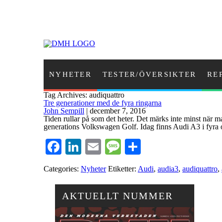
NYHETER
TESTER/ÖVERSIKTER
RE
Tag Archives: audiquattro
Tre generationer med de fyra ringarna
John Sempill
|
december 7, 2016
Tiden rullar på som det heter. Det märks inte minst när ma
generations Volkswagen Golf. Idag finns Audi A3 i fyra ol
Facebook
LinkedIn
Email
Message
Dela
Categories:
Nyheter
Etiketter:
Audi
,
audia3
,
audiquattro
,
AKTUELLT NUMMER