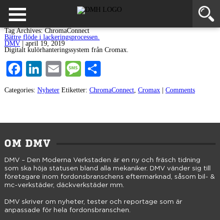
Tag Archives: ChromaConnect
Bättre flöde i lackeringsprocessen.
DMV
|
april 19, 2019
Digitalt kulörhanteringssystem från Cromax.
Facebook
LinkedIn
Email
Message
Dela
Categories:
Nyheter
Etiketter:
ChromaConnect
,
Cromax
|
Comments
OM DMV
DMV – Den Moderna Verkstaden är en ny och fräsch tidning
som ska höja statusen bland alla mekaniker. DMV vänder sig till
företagare inom fordonsbranschens eftermarknad, såsom bil- &
mc-verkstäder, däckverkstäder mm.
DMV skriver om nyheter, tester och reportage som är
anpassade för hela fordonsbranschen.