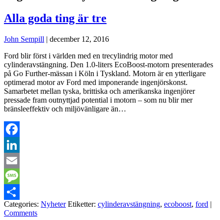
Alla goda ting är tre
John Sempill
|
december 12, 2016
Ford blir först i världen med en trecylindrig motor med
cylinderavstängning. Den 1.0-liters EcoBoost-motorn presenterades
på Go Further-mässan i Köln i Tyskland. Motorn är en ytterligare
optimerad motor av Ford med imponerande ingenjörskonst.
Samarbetet mellan tyska, brittiska och amerikanska ingenjörer
pressade fram outnyttjad potential i motorn – som nu blir mer
bränsleeffektiv och miljövänligare än…
Facebook
LinkedIn
Email
Message
Categories:
Nyheter
Etiketter:
cylinderavstängning
,
ecoboost
,
ford
|
Dela
Comments