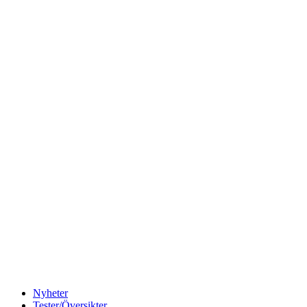
Nyheter
Tester/Översikter