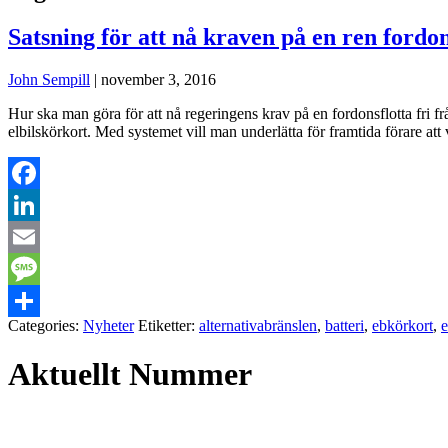
Satsning för att nå kraven på en ren fordon
John Sempill
|
november 3, 2016
Hur ska man göra för att nå regeringens krav på en fordonsflotta fri f
elbilskörkort. Med systemet vill man underlätta för framtida förare att
Facebook
LinkedIn
Email
Message
Categories:
Nyheter
Etiketter:
alternativabränslen
,
batteri
,
ebkörkort
,
e
Dela
Aktuellt Nummer