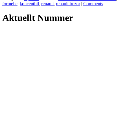
Dela
formel e
,
konceptbil
,
renault
,
renault trezor
|
Comments
Aktuellt Nummer