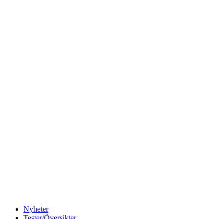
Nyheter
Tester/Översikter