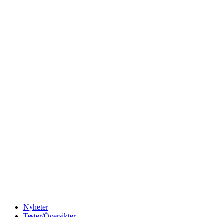
Nyheter
Tester/Översikter