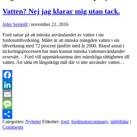
Vatten? Nej jag klarar mig utan tack.
John Sempill
|
november 22, 2016
Ford satsar på att minska användandet av vatten i sin
fordonstillverkning. Målet är att minska mängden vatten i sin
tillverkning med 72 procent jämfört med år 2000. Bland annat i
lackeringsprocessen har man kunnat minska vattenanvändandet
avsevärt. – Ford vill uppmärksamma den mänskliga rättigheten till
vatten. Att sätta ett långsiktigt mål där vi inte använder vatten…
Facebook
LinkedIn
Email
Message
Categories:
Nyheter
Etiketter:
ford
,
fordmotorcompany
,
miljöbilar
|
Dela
Comments