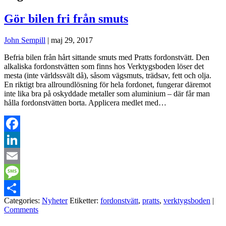
Gör bilen fri från smuts
John Sempill
|
maj 29, 2017
Befria bilen från hårt sittande smuts med Pratts fordonstvätt. Den
alkaliska fordonstvätten som finns hos Verktygsboden löser det
mesta (inte världssvält då), såsom vägsmuts, trädsav, fett och olja.
En riktigt bra allroundlösning för hela fordonet, fungerar däremot
inte lika bra på oskyddade metaller som aluminium – där får man
hålla fordonstvätten borta. Applicera medlet med…
Facebook
LinkedIn
Email
Message
Categories:
Nyheter
Etiketter:
fordonstvätt
,
pratts
,
verktygsboden
|
Dela
Comments