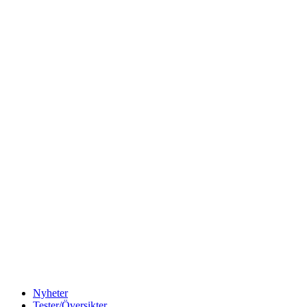
Nyheter
Tester/Översikter