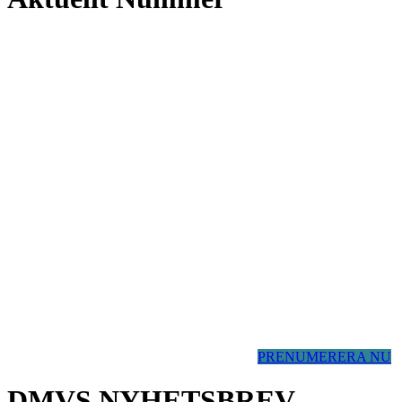
PRENUMERERA NU
DMVS NYHETSBREV