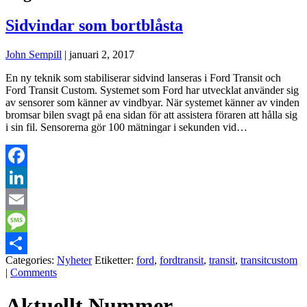
Sidvindar som bortblåsta
John Sempill
|
januari 2, 2017
En ny teknik som stabiliserar sidvind lanseras i Ford Transit och
Ford Transit Custom. Systemet som Ford har utvecklat använder sig
av sensorer som känner av vindbyar. När systemet känner av vinden
bromsar bilen svagt på ena sidan för att assistera föraren att hålla sig
i sin fil. Sensorerna gör 100 mätningar i sekunden vid…
Facebook
LinkedIn
Email
Message
Categories:
Nyheter
Etiketter:
ford
,
fordtransit
,
transit
,
transitcustom
Dela
|
Comments
Aktuellt Nummer