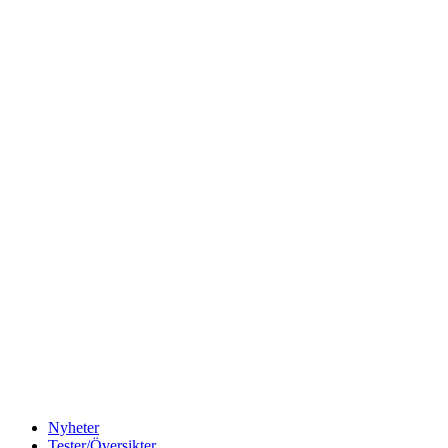
Nyheter
Tester/Översikter