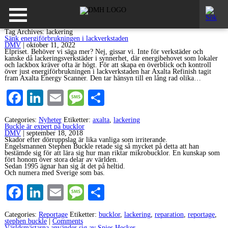
Tag Archives: lackering
Sänk energiförbrukningen i lackverkstaden
DMV
|
oktober 11, 2022
Elpriset. Behöver vi säga mer? Nej, gissar vi. Inte för verkstäder och
kanske då lackeringsverkstäder i synnerhet, där energibehovet som lokaler
och lackbox kräver ofta är högt. För att skapa en överblick och kontroll
över just energiförbrukningen i lackverkstaden har Axalta Refinish tagit
fram Axalta Energy Scanner. Den tar hänsyn till en lång rad olika…
Facebook
LinkedIn
Email
Message
Dela
Categories:
Nyheter
Etiketter:
axalta
,
lackering
Buckle är expert på bucklor
DMV
|
september 18, 2018
Skador efter dörruppslag är lika vanliga som irriterande.
Engelsmannen Stephen Buckle retade sig så mycket på detta att han
bestämde sig för att lära sig hur man riktar mikrobucklor. En kunskap som
fört honom över stora delar av världen.
Sedan 1995 ägnar han sig åt det på heltid.
Och numera med Sverige som bas.
Facebook
LinkedIn
Email
Message
Dela
Categories:
Reportage
Etiketter:
bucklor
,
lackering
,
reparation
,
reportage
,
stephen buckle
|
Comments
Världsmästarna använder sig av Spies Hecker