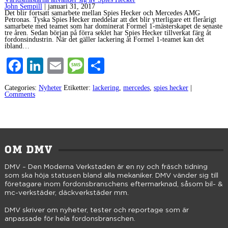
John Sempill
|
januari 31, 2017
Det blir fortsatt samarbete mellan Spies Hecker och Mercedes AMG
Petronas. Tyska Spies Hecker meddelar att det blir ytterligare ett flerårigt
samarbete med teamet som har dominerat Formel 1-mästerskapet de senaste
tre åren. Sedan början på förra seklet har Spies Hecker tillverkat färg åt
fordonsindustrin. När det gäller lackering åt Formel 1-teamet kan det
ibland…
Facebook
LinkedIn
Email
Message
Dela
Categories:
Nyheter
Etiketter:
lackering
,
mercedes
,
spies hecker
|
Comments
OM DMV
DMV – Den Moderna Verkstaden är en ny och fräsch tidning
som ska höja statusen bland alla mekaniker. DMV vänder sig till
företagare inom fordonsbranschens eftermarknad, såsom bil- &
mc-verkstäder, däckverkstäder mm.
DMV skriver om nyheter, tester och reportage som är
anpassade för hela fordonsbranschen.