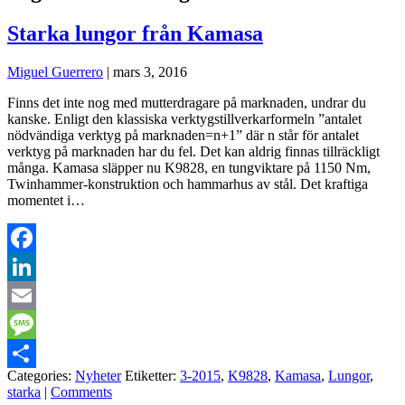
Starka lungor från Kamasa
Miguel Guerrero
|
mars 3, 2016
Finns det inte nog med mutterdragare på marknaden, undrar du
kanske. Enligt den klassiska verktygstillverkarformeln ”antalet
nödvändiga verktyg på marknaden=n+1” där n står för antalet
verktyg på marknaden har du fel. Det kan aldrig finnas tillräckligt
många. Kamasa släpper nu K9828, en tungviktare på 1150 Nm,
Twinhammer-konstruktion och hammarhus av stål. Det kraftiga
momentet i…
Facebook
LinkedIn
Email
Message
Categories:
Nyheter
Etiketter:
3-2015
,
K9828
,
Kamasa
,
Lungor
,
Dela
starka
|
Comments