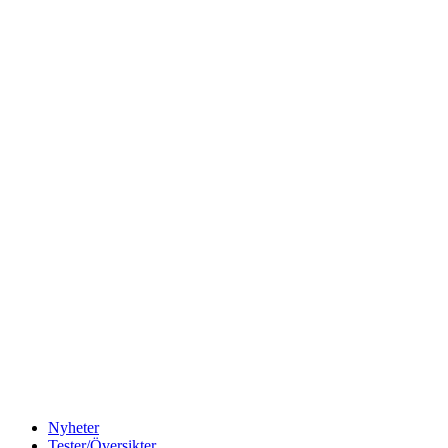
Nyheter
Tester/Översikter