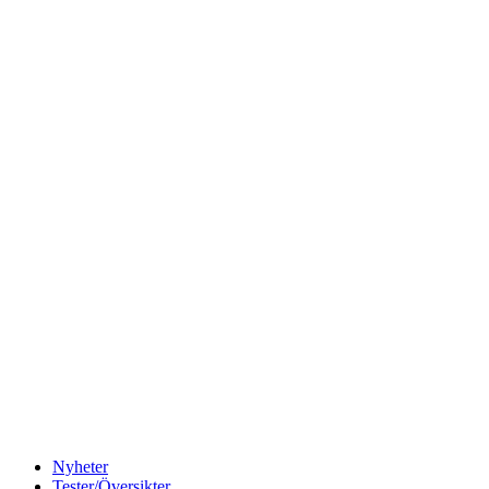
Nyheter
Tester/Översikter