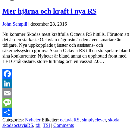
Mer hjärna och kraft i nya RS
John Sempill
|
december 28, 2016
Nu kommer Skodas mest kraftfulla Octavia RS hittills. Förutom att
det är den starkaste Octavian någonsin är den även smartare än
tidigare. Nya uppkopplade tjänster och assistans- och
säkerhetssystem gör nya Skoda Octavia RS till en storspelare bland
sina konkurrenter. Nyheter är bland annat en upphottad front med
LED-strålkastare, större luftintag och en vässad 2.0…
Facebook
LinkedIn
Email
Message
Categories:
Nyheter
Etiketter:
octaviaRS
,
simplyclever
,
skoda
,
Dela
skodaoctaviaRS
,
tdi
,
TSI
|
Comments