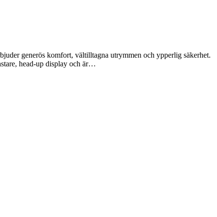
rbjuder generös komfort, vältilltagna utrymmen och ypperlig säkerhet.
astare, head-up display och är…