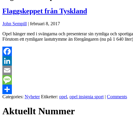
Flaggskeppet från Tyskland
John Sempill
|
februari 8, 2017
Opel hänger med i svängarna och presenterar sin rymliga och sportiga
Förutom ett rymligare lastutrymme än föregångaren (nu på 1 640 liter
Facebook
LinkedIn
Email
Message
Categories:
Nyheter
Etiketter:
opel
,
opel insignia sport
|
Comments
Dela
Aktuellt Nummer