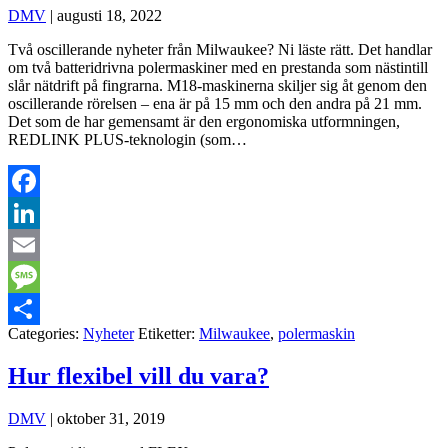
DMV
|
augusti 18, 2022
Två oscillerande nyheter från Milwaukee? Ni läste rätt. Det handlar
om två batteridrivna polermaskiner med en prestanda som nästintill
slår nätdrift på fingrarna. M18-maskinerna skiljer sig åt genom den
oscillerande rörelsen – ena är på 15 mm och den andra på 21 mm.
Det som de har gemensamt är den ergonomiska utformningen,
REDLINK PLUS-teknologin (som…
Facebook
LinkedIn
Email
Message
Categories:
Nyheter
Etiketter:
Milwaukee
,
polermaskin
Dela
Hur flexibel vill du vara?
DMV
|
oktober 31, 2019