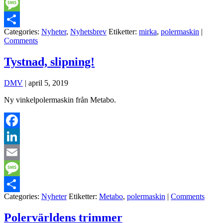
Email
Message
Categories:
Nyheter
,
Nyhetsbrev
Etiketter:
mirka
,
polermaskin
|
Dela
Comments
Tystnad, slipning!
DMV
|
april 5, 2019
Ny vinkelpolermaskin från Metabo.
Facebook
LinkedIn
Email
Message
Categories:
Nyheter
Etiketter:
Metabo
,
polermaskin
|
Comments
Dela
Polervärldens trimmer