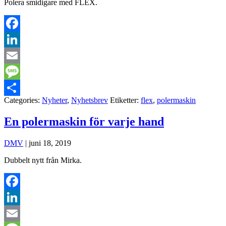
Polera smidigare med FLEX.
Facebook
LinkedIn
Email
Message
Categories:
Nyheter
,
Nyhetsbrev
Etiketter:
flex
,
polermaskin
Dela
En polermaskin för varje hand
DMV
|
juni 18, 2019
Dubbelt nytt från Mirka.
Facebook
LinkedIn