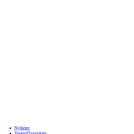
Nyheter
Tester/Översikter