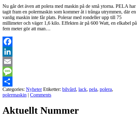
Nu går det även att polera med maskin på de små ytorna. PELA har
tagit fram en polermaskin som kommer åt i trånga utrymmen, där en
vanlig maskin inte får plats. Polerar med rondeller upp till 75
millimeter och väger 1,6 kilo. Effekten är på 600 Watt, en elkabel på
fem meter gör att man…
Facebook
LinkedIn
Email
Message
Categories:
Nyheter
Etiketter:
bilvård
,
lack
,
pela
,
polera
,
Dela
polermaskin
|
Comments
Aktuellt Nummer