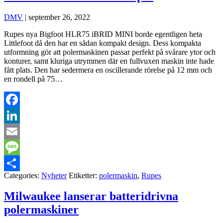
DMV
|
september 26, 2022
Rupes nya Bigfoot HLR75 iBRID MINI borde egentligen heta
Littlefoot då den har en sådan kompakt design. Dess kompakta
utformning gör att polermaskinen passar perfekt på svårare ytor och
konturer, samt kluriga utrymmen där en fullvuxen maskin inte hade
fått plats. Den har sedermera en oscillerande rörelse på 12 mm och
en rondell på 75…
Facebook
LinkedIn
Email
Message
Categories:
Nyheter
Etiketter:
polermaskin
,
Rupes
Dela
Milwaukee lanserar batteridrivna
polermaskiner