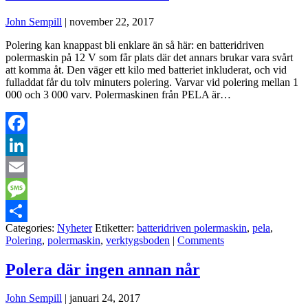
John Sempill
|
november 22, 2017
Polering kan knappast bli enklare än så här: en batteridriven
polermaskin på 12 V som får plats där det annars brukar vara svårt
att komma åt. Den väger ett kilo med batteriet inkluderat, och vid
fulladdat får du tolv minuters polering. Varvar vid polering mellan 1
000 och 3 000 varv. Polermaskinen från PELA är…
Facebook
LinkedIn
Email
Message
Categories:
Nyheter
Etiketter:
batteridriven polermaskin
,
pela
,
Dela
Polering
,
polermaskin
,
verktygsboden
|
Comments
Polera där ingen annan når
John Sempill
|
januari 24, 2017