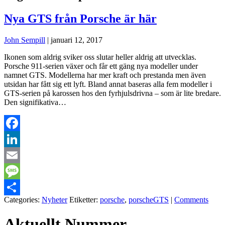
Nya GTS från Porsche är här
John Sempill
|
januari 12, 2017
Ikonen som aldrig sviker oss slutar heller aldrig att utvecklas.
Porsche 911-serien växer och får ett gäng nya modeller under
namnet GTS. Modellerna har mer kraft och prestanda men även
utsidan har fått sig ett lyft. Bland annat baseras alla fem modeller i
GTS-serien på karossen hos den fyrhjulsdrivna – som är lite bredare.
Den signifikativa…
Facebook
LinkedIn
Email
Message
Categories:
Nyheter
Etiketter:
porsche
,
porscheGTS
|
Comments
Dela
Aktuellt Nummer