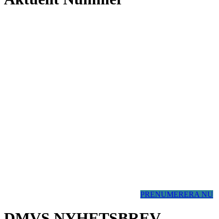
PRENUMERERA NU
DMVS NYHETSBREV