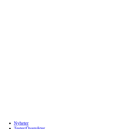
Nyheter
Tester/Översikter