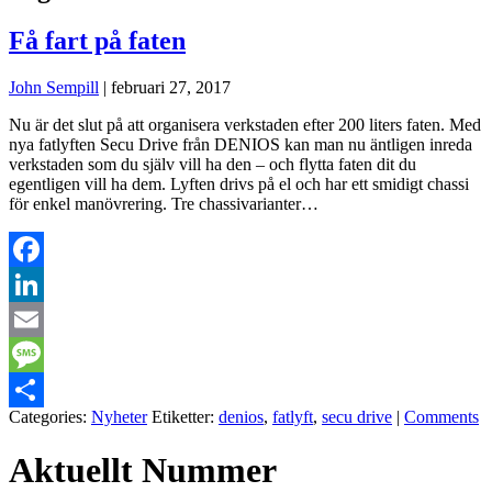
Få fart på faten
John Sempill
|
februari 27, 2017
Nu är det slut på att organisera verkstaden efter 200 liters faten. Med
nya fatlyften Secu Drive från DENIOS kan man nu äntligen inreda
verkstaden som du själv vill ha den – och flytta faten dit du
egentligen vill ha dem. Lyften drivs på el och har ett smidigt chassi
för enkel manövrering. Tre chassivarianter…
Facebook
LinkedIn
Email
Message
Categories:
Nyheter
Etiketter:
denios
,
fatlyft
,
secu drive
|
Comments
Dela
Aktuellt Nummer