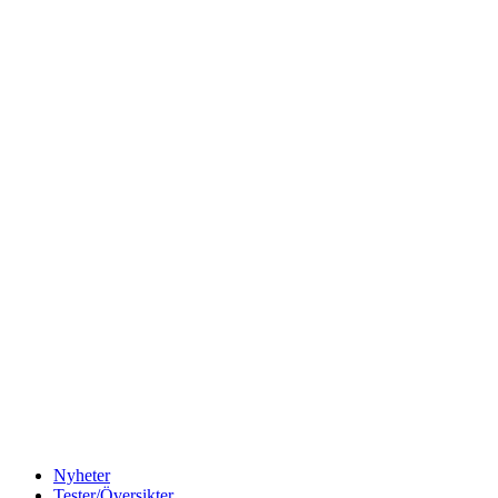
Nyheter
Tester/Översikter