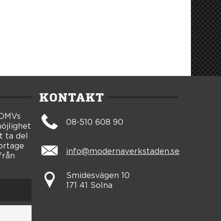
KONTAKT
 DMVs
08-510 608 90
öjlighet
t ta del
portage
info@modernaverkstaden.se
från
Smidesvägen 10
171 41 Solna