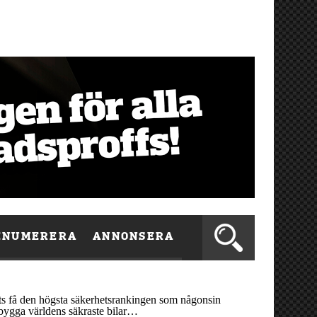
ENUMERERA
ANNONSERA
ts få den högsta säkerhetsrankingen som någonsin
 bygga världens säkraste bilar…