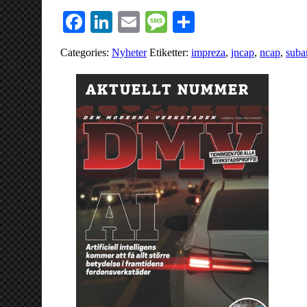
Facebook
LinkedIn
Email
Message
Dela
Categories:
Nyheter
Etiketter:
impreza
,
jncap
,
ncap
,
suba
AKTUELLT NUMMER