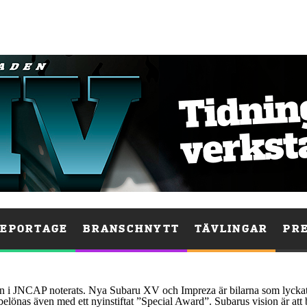
EPORTAGE
BRANSCHNYTT
TÄVLINGAR
PR
ngen i JNCAP noterats. Nya Subaru XV och Impreza är bilarna som lycka
belönas även med ett nyinstiftat ”Special Award”. Subarus vision är att