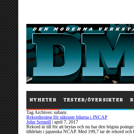
NYHETER
TESTER/ÖVERSIKTER
R
Tag Archives: subaru
Rekordpoäng för säkraste bilarna i JNCAP
John Sempill
|
april 7, 2017
Rekord är till för att brytas och nu har den högsta poä
tilldelats i japanska NCAP. Med 199,7 tar de rekord och 