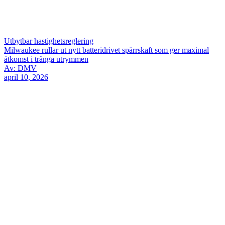
Utbytbar hastighetsreglering
Milwaukee rullar ut nytt batteridrivet spärrskaft som ger maximal
åtkomst i trånga utrymmen
Av: DMV
april 10, 2026