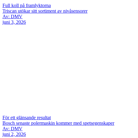
Full koll på framlyktorna
Triscan utökar sitt sortiment av nivåsensorer
Av: DMV
juni 3, 2026
För ett glänsande resultat
Bosch senaste polermaskin kommer med spetsegenskaper
Av: DMV
juni 2, 2026