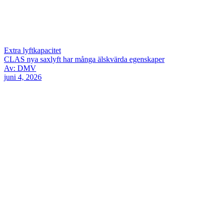
Extra lyftkapacitet
CLAS nya saxlyft har många älskvärda egenskaper
Av: DMV
juni 4, 2026