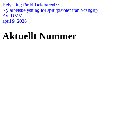
Belysning för billackeraren￼
Ny arbetsbelysning för sprutpistoler från Scangrip
Av: DMV
april 9, 2026
Aktuellt Nummer