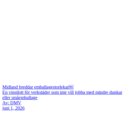
Midland breddar emballagestorlekar￼
En vinstlott för verkstäder som inte vill jobba med mindre dunkar
eller småemballage
Av: DMV
juni 1, 2026