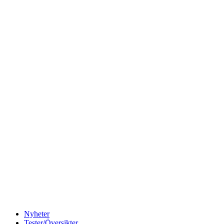
Nyheter
Tester/Översikter