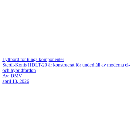
Lyftbord för tunga komponenter
Stertil-Konis HDLT-20 är konstruerat för underhåll av moderna el-
och hybridfordon
Av: DMV
april 13, 2026