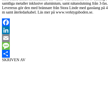
samtliga metaller inklusive aluminium, samt nätanslutning från 3-fas.
Levereras gör den med brännare från Stora Linde med gasslang på 4
m samt återledarkabel. Läs mer på www.verktygsboden.se.
Facebook
LinkedIn
Email
Message
SKRIVEN AV
Dela