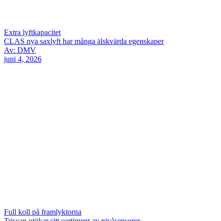
Extra lyftkapacitet
CLAS nya saxlyft har många älskvärda egenskaper
Av: DMV
juni 4, 2026
Full koll på framlyktorna
Triscan utökar sitt sortiment av nivåsensorer