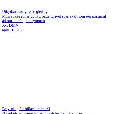
Utbytbar hastighetsreglering
Milwaukee rullar ut nytt batteridrivet spärrskaft som ger maximal
åtkomst i trånga utrymmen
Av: DMV
april 10, 2026
Belysning för billackeraren￼
Ny arbetsbelysning för sprutpistoler från Scangrip