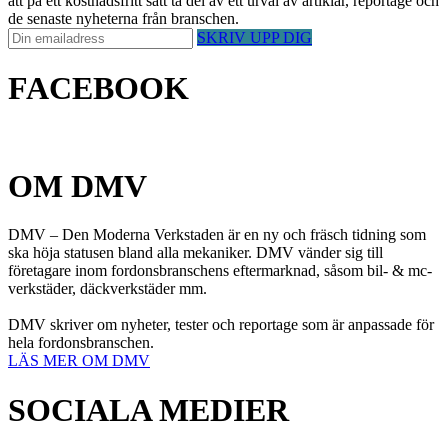
att på ett kostnadsfritt sätt ta del av ett urval av artiklar, reportage och
de senaste nyheterna från branschen.
SKRIV UPP DIG
FACEBOOK
OM DMV
DMV – Den Moderna Verkstaden är en ny och fräsch tidning som
ska höja statusen bland alla mekaniker. DMV vänder sig till
företagare inom fordonsbranschens eftermarknad, såsom bil- & mc-
verkstäder, däckverkstäder mm.
DMV skriver om nyheter, tester och reportage som är anpassade för
hela fordonsbranschen.
LÄS MER OM DMV
SOCIALA MEDIER