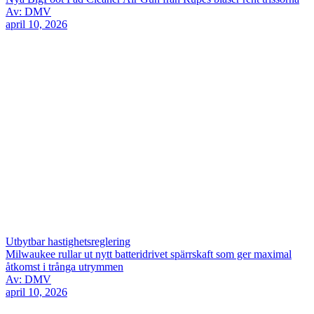
Av: DMV
april 10, 2026
Utbytbar hastighetsreglering
Milwaukee rullar ut nytt batteridrivet spärrskaft som ger maximal
åtkomst i trånga utrymmen
Av: DMV
april 10, 2026