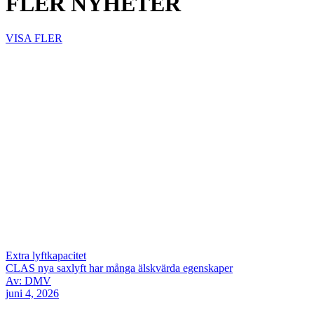
FLER NYHETER
VISA FLER
Extra lyftkapacitet
CLAS nya saxlyft har många älskvärda egenskaper
Av: DMV
juni 4, 2026