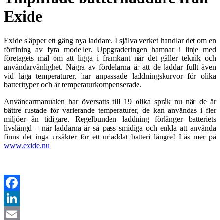
Exide
Exide släpper ett gäng nya laddare. I själva verket handlar det om en
förfining av fyra modeller. Uppgraderingen hamnar i linje med
företagets mål om att ligga i framkant när det gäller teknik och
användarvänlighet. Några av fördelarna är att de laddar fullt även
vid låga temperaturer, har anpassade laddningskurvor för olika
batterityper och är temperaturkompenserade.
Användarmanualen har översatts till 19 olika språk nu när de är
bättre rustade för varierande temperaturer, de kan användas i fler
miljöer än tidigare. Regelbunden laddning förlänger batteriets
livslängd – när laddarna är så pass smidiga och enkla att använda
finns det inga ursäkter för ett urladdat batteri längre! Läs mer på
www.exide.nu
Facebook
LinkedIn