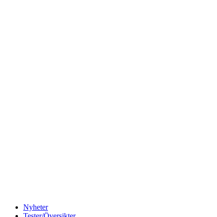
Nyheter
Tester/Översikter