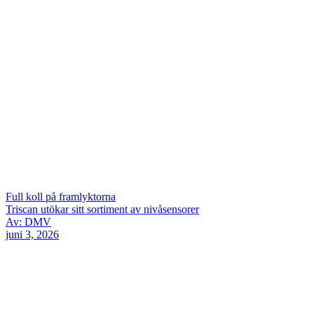
Full koll på framlyktorna
Triscan utökar sitt sortiment av nivåsensorer
Av: DMV
juni 3, 2026