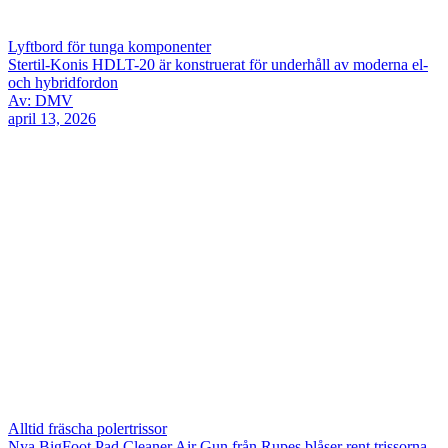
Lyftbord för tunga komponenter
Stertil-Konis HDLT-20 är konstruerat för underhåll av moderna el-
och hybridfordon
Av: DMV
april 13, 2026
Alltid fräscha polertrissor
Nya BigFoot Pad Cleaner Air Gun från Rupes blåser rent trissorna