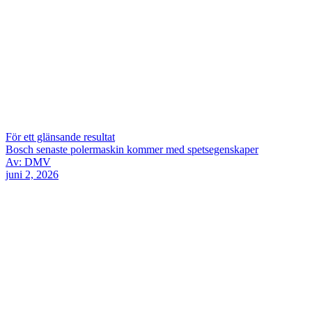
För ett glänsande resultat
Bosch senaste polermaskin kommer med spetsegenskaper
Av: DMV
juni 2, 2026