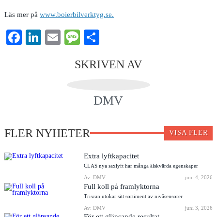
Läs mer på
www.boierbilverktyg.se.
Facebook
LinkedIn
Email
Message
Dela
SKRIVEN AV
DMV
FLER NYHETER
VISA FLER
Extra lyftkapacitet
CLAS nya saxlyft har många älskvärda egenskaper
Av: DMV
juni 4, 2026
Full koll på framlyktorna
Triscan utökar sitt sortiment av nivåsensorer
Av: DMV
juni 3, 2026
För ett glänsande resultat