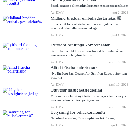
Bosch senaste polermaskin kommer med spetsegenskaper
Av: DMV
juni 2, 2026
Midland breddar emballagestorlekar￼
En vinstlott för verkstäder som inte vill jobba med
mindre dunkar eller småemballage
Av: DMV
juni 1, 2026
Lyftbord för tunga komponenter
Stertil-Konis HDLT-20 är konstruerat för underhåll av
moderna el- och hybridfordon
Av: DMV
april 13, 2026
Alltid fräscha polertrissor
Nya BigFoot Pad Cleaner Air Gun från Rupes blåser rent
trissorna
Av: DMV
april 10, 2026
Utbytbar hastighetsreglering
Milwaukee rullar ut nytt batteridrivet spärrskaft som ger
maximal åtkomst i trånga utrymmen
Av: DMV
april 10, 2026
Belysning för billackeraren￼
Ny arbetsbelysning för sprutpistoler från Scangrip
Av: DMV
april 9, 2026