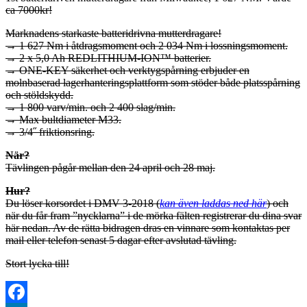
ca 7000kr!
Marknadens starkaste batteridrivna mutterdragare!
→ 1 627 Nm i åtdragsmoment och 2 034 Nm i lossningsmoment.
→ 2 x 5,0 Ah REDLITHIUM-ION™ batterier.
→ ONE-KEY säkerhet och verktygspårning erbjuder en
molnbaserad lagerhanteringsplattform som stöder både platsspårning
och stöldskydd.
→ 1 800 varv/min. och 2 400 slag/min.
→ Max bultdiameter M33.
→ 3/4˝ friktionsring.
När?
Tävlingen pågår mellan den 24 april och 28 maj.
Hur?
Du löser korsordet i DMV 3-2018 (
kan även laddas ned här
) och
när du får fram ”nycklarna” i de mörka fälten registrerar du dina svar
här nedan. Av de rätta bidragen dras en vinnare som kontaktas per
mail eller telefon senast 5 dagar efter avslutad tävling.
Stort lycka till!