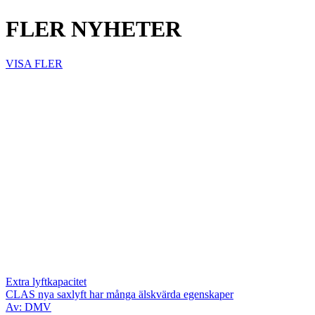
FLER NYHETER
VISA FLER
Extra lyftkapacitet
CLAS nya saxlyft har många älskvärda egenskaper
Av: DMV