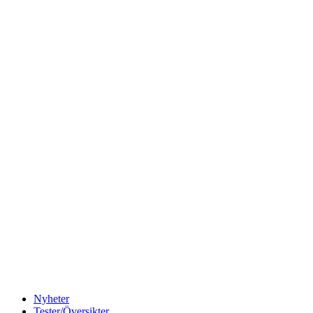
Nyheter
Tester/Översikter