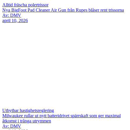
Alltid fräscha polertrissor
Nya BigFoot Pad Cleaner Air Gun från Rupes blåser rent trissorna
Av: DMV
april 10, 2026
Utbytbar hastighetsreglering
Milwaukee rullar ut nytt batteridrivet spärrskaft som ger maximal
åtkomst i trånga utrymmen
Av: DMV