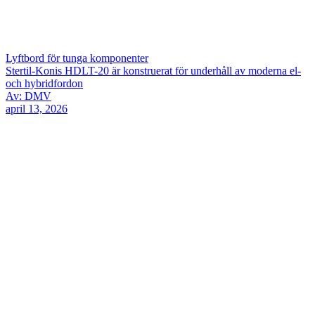
Lyftbord för tunga komponenter
Stertil-Konis HDLT-20 är konstruerat för underhåll av moderna el-
och hybridfordon
Av: DMV
april 13, 2026