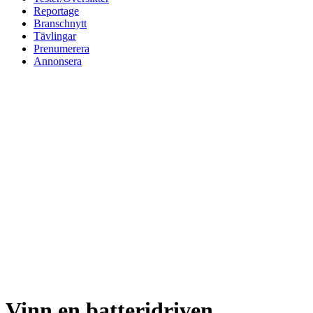
Reportage
Branschnytt
Tävlingar
Prenumerera
Annonsera
Vinn en batteridriven