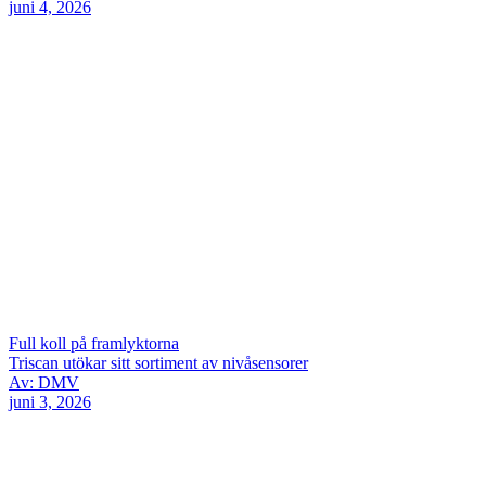
juni 4, 2026
Full koll på framlyktorna
Triscan utökar sitt sortiment av nivåsensorer
Av: DMV
juni 3, 2026