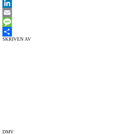
Facebook
LinkedIn
Email
Message
SKRIVEN AV
Dela
DMV