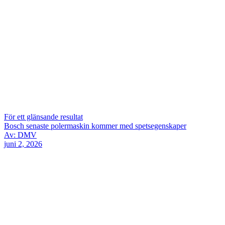
För ett glänsande resultat
Bosch senaste polermaskin kommer med spetsegenskaper
Av: DMV
juni 2, 2026