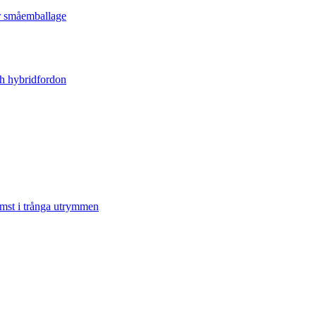
er småemballage
ch hybridfordon
omst i trånga utrymmen