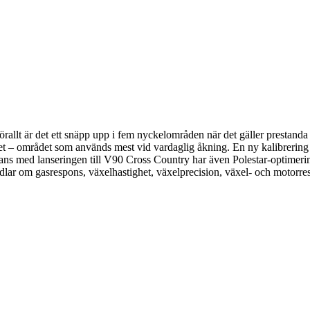
allt är det ett snäpp upp i fem nyckelområden när det gäller prestanda
t – området som används mest vid vardaglig åkning. En ny kalibrering av
s med lanseringen till V90 Cross Country har även Polestar-optimering
r om gasrespons, växelhastighet, växelprecision, växel- och motorre