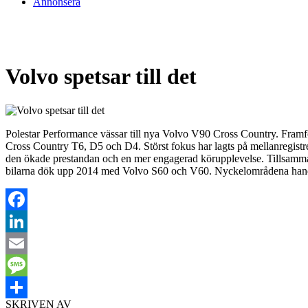
Annonsera
Volvo spetsar till det
Polestar Performance vässar till nya Volvo V90 Cross Country. Framför
Cross Country T6, D5 och D4. Störst fokus har lagts på mellanregistre
den ökade prestandan och en mer engagerad körupplevelse. Tillsamman
bilarna dök upp 2014 med Volvo S60 och V60. Nyckelområdena handla
Facebook
LinkedIn
Email
Message
SKRIVEN AV