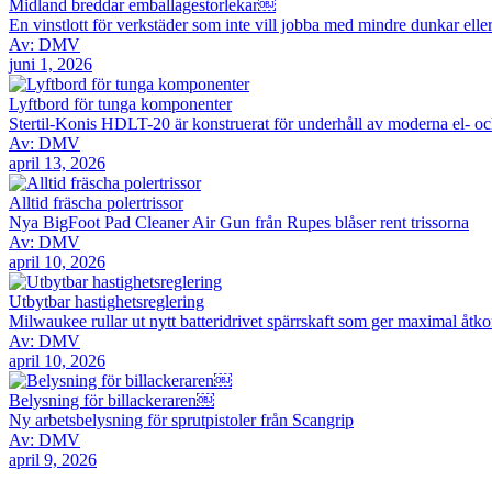
Midland breddar emballagestorlekar￼
En vinstlott för verkstäder som inte vill jobba med mindre dunkar ell
Av: DMV
juni 1, 2026
Lyftbord för tunga komponenter
Stertil-Konis HDLT-20 är konstruerat för underhåll av moderna el- o
Av: DMV
april 13, 2026
Alltid fräscha polertrissor
Nya BigFoot Pad Cleaner Air Gun från Rupes blåser rent trissorna
Av: DMV
april 10, 2026
Utbytbar hastighetsreglering
Milwaukee rullar ut nytt batteridrivet spärrskaft som ger maximal åtk
Av: DMV
april 10, 2026
Belysning för billackeraren￼
Ny arbetsbelysning för sprutpistoler från Scangrip
Av: DMV
april 9, 2026