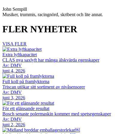
Dela
John Sempill
Musiker, trummis, racingnörd, skribent och lite annat.
FLER NYHETER
VISA FLER
Extra lyftkapacitet
CLAS nya saxlyft har många älskvärda egenskaper
Av: DMV
juni 4, 2026
Full koll på framlyktorna
Triscan utökar sitt sortiment av nivåsensorer
Av: DMV
juni 3, 2026
För ett glänsande resultat
Bosch senaste polermaskin kommer med spetsegenskaper
Av: DMV
juni 2, 2026