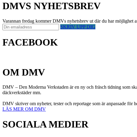
DMVS NYHETSBREV
Varannan fredag kommer DMVs nyhetsbrev ut där du har möjlighet att på 
SKRIV UPP DIG
FACEBOOK
OM DMV
DMV – Den Moderna Verkstaden är en ny och fräsch tidning som ska h
däckverkstäder mm.
DMV skriver om nyheter, tester och reportage som är anpassade för h
LÄS MER OM DMV
SOCIALA MEDIER