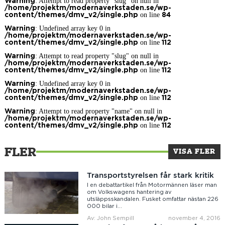
: Attempt to read property "slug" on null in
Warning
/home/projektm/modernaverkstaden.se/wp-
on line
content/themes/dmv_v2/single.php
84
: Undefined array key 0 in
Warning
/home/projektm/modernaverkstaden.se/wp-
on line
content/themes/dmv_v2/single.php
112
: Attempt to read property "slug" on null in
Warning
/home/projektm/modernaverkstaden.se/wp-
on line
content/themes/dmv_v2/single.php
112
: Undefined array key 0 in
Warning
/home/projektm/modernaverkstaden.se/wp-
on line
content/themes/dmv_v2/single.php
112
: Attempt to read property "name" on null in
Warning
/home/projektm/modernaverkstaden.se/wp-
on line
content/themes/dmv_v2/single.php
112
FLER
VISA FLER
Transportstyrelsen får stark kritik
I en debattartikel från Motormännen läser man
om Volkswagens hantering av
utsläppsskandalen. Fusket omfattar nästan 226
000 bilar i...
Av: John Sempill
november 4, 2016