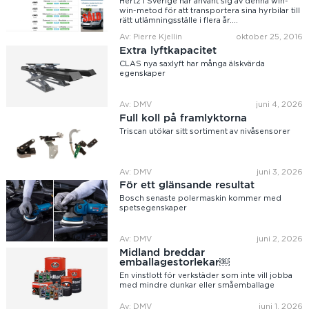
Hertz i Sverige har använt sig av denna win-
win-metod för att transportera sina hyrbilar till
rätt utlämningsställe i flera år....
Av: Pierre Kjellin
oktober 25, 2016
Extra lyftkapacitet
CLAS nya saxlyft har många älskvärda
egenskaper
Av: DMV
juni 4, 2026
Full koll på framlyktorna
Triscan utökar sitt sortiment av nivåsensorer
Av: DMV
juni 3, 2026
För ett glänsande resultat
Bosch senaste polermaskin kommer med
spetsegenskaper
Av: DMV
juni 2, 2026
Midland breddar
emballagestorlekar￼
En vinstlott för verkstäder som inte vill jobba
med mindre dunkar eller småemballage
Av: DMV
juni 1, 2026