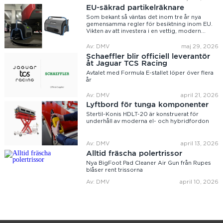
EU-säkrad partikelräknare
Som bekant så väntas det inom tre år nya
gemensamma regler för besiktning inom EU.
Vikten av att investera i en vettig, modern...
Av: DMV
maj 29, 2026
Schaeffler blir officiell leverantör
åt Jaguar TCS Racing
Avtalet med Formula E-stallet löper över flera
år
Av: DMV
april 21, 2026
Lyftbord för tunga komponenter
Stertil-Konis HDLT-20 är konstruerat för
underhåll av moderna el- och hybridfordon
Av: DMV
april 13, 2026
Alltid fräscha polertrissor
Nya BigFoot Pad Cleaner Air Gun från Rupes
blåser rent trissorna
Av: DMV
april 10, 2026