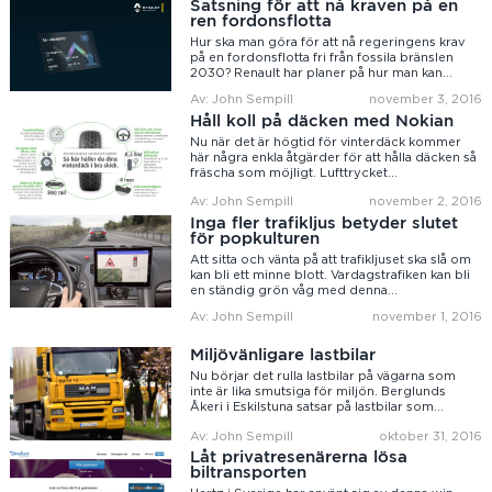
Satsning för att nå kraven på en
ren fordonsflotta
Hur ska man göra för att nå regeringens krav
på en fordonsflotta fri från fossila bränslen
2030? Renault har planer på hur man kan...
Av: John Sempill
november 3, 2016
Håll koll på däcken med Nokian
Nu när det är högtid för vinterdäck kommer
här några enkla åtgärder för att hålla däcken så
fräscha som möjligt. Lufttrycket...
Av: John Sempill
november 2, 2016
Inga fler trafikljus betyder slutet
för popkulturen
Att sitta och vänta på att trafikljuset ska slå om
kan bli ett minne blott. Vardagstrafiken kan bli
en ständig grön våg med denna...
Av: John Sempill
november 1, 2016
Miljövänligare lastbilar
Nu börjar det rulla lastbilar på vägarna som
inte är lika smutsiga för miljön. Berglunds
Åkeri i Eskilstuna satsar på lastbilar som...
Av: John Sempill
oktober 31, 2016
Låt privatresenärerna lösa
biltransporten