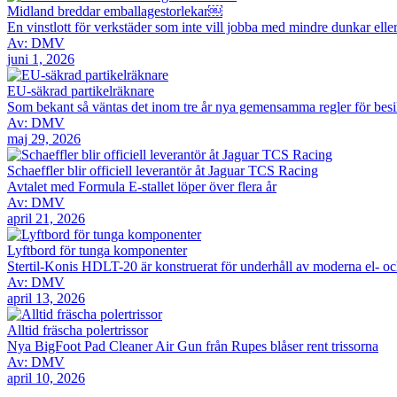
Midland breddar emballagestorlekar￼
En vinstlott för verkstäder som inte vill jobba med mindre dunkar ell
Av: DMV
juni 1, 2026
EU-säkrad partikelräknare
Som bekant så väntas det inom tre år nya gemensamma regler för besik
Av: DMV
maj 29, 2026
Schaeffler blir officiell leverantör åt Jaguar TCS Racing
Avtalet med Formula E-stallet löper över flera år
Av: DMV
april 21, 2026
Lyftbord för tunga komponenter
Stertil-Konis HDLT-20 är konstruerat för underhåll av moderna el- o
Av: DMV
april 13, 2026
Alltid fräscha polertrissor
Nya BigFoot Pad Cleaner Air Gun från Rupes blåser rent trissorna
Av: DMV
april 10, 2026