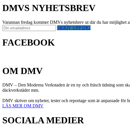
DMVS NYHETSBREV
Varannan fredag kommer DMVs nyhetsbrev ut där du har möjlighet att på 
SKRIV UPP DIG
FACEBOOK
OM DMV
DMV – Den Moderna Verkstaden är en ny och fräsch tidning som ska h
däckverkstäder mm.
DMV skriver om nyheter, tester och reportage som är anpassade för h
LÄS MER OM DMV
SOCIALA MEDIER