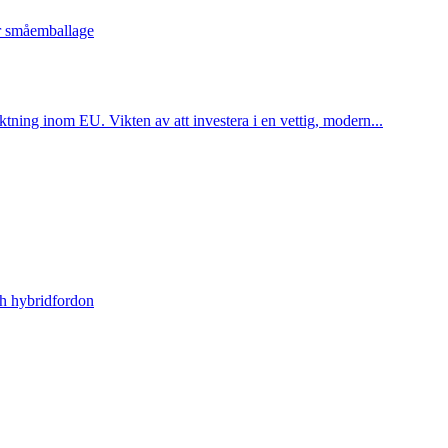
er småemballage
tning inom EU. Vikten av att investera i en vettig, modern...
ch hybridfordon