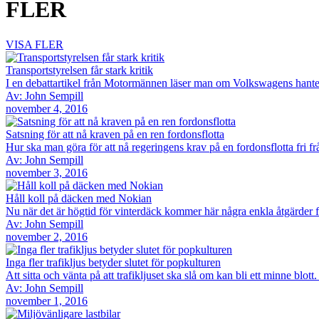
FLER
VISA FLER
Transportstyrelsen får stark kritik
I en debattartikel från Motormännen läser man om Volkswagens hanteri
Av: John Sempill
november 4, 2016
Satsning för att nå kraven på en ren fordonsflotta
Hur ska man göra för att nå regeringens krav på en fordonsflotta fri f
Av: John Sempill
november 3, 2016
Håll koll på däcken med Nokian
Nu när det är högtid för vinterdäck kommer här några enkla åtgärder fö
Av: John Sempill
november 2, 2016
Inga fler trafikljus betyder slutet för popkulturen
Att sitta och vänta på att trafikljuset ska slå om kan bli ett minne blo
Av: John Sempill
november 1, 2016