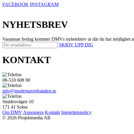
FACEBOOK
INSTAGRAM
NYHETSBREV
Varannan fredag kommer DMVs nyhetsbrev ut där du har möjlighet att på 
SKRIV UPP DIG
KONTAKT
08-510 608 90
info@modernaverkstaden.se
Smidesvägen 10
171 41 Solna
Om DMV
Annonsera
Kontakt
Integritetspolicy
© 2026 Projektmedia AB