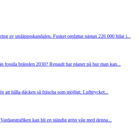
ng av utsläppsskandalen. Fusket omfattar nästan 226 000 bilar i...
rån fossila bränslen 2030? Renault har planer på hur man kan...
r att hålla däcken så fräscha som möjligt. Lufttrycket...
tt. Vardagstrafiken kan bli en ständig grön våg med denna...