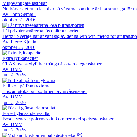
Miljövänligare lastbilar
Nu börjar det rulla lastbilar på vägarna som inte är lika smutsiga för m
Av: John Sempill
oktober 31, 2016
Låt privatresenärerna lösa biltransporten
Hertz i Sverige har använt sig av denna win-win-metod för att transportera
Av: Pierre Kjellin
oktober 25, 2016
Extra lyftkapacitet
CLAS nya saxlyft har många älskvärda egenskaper
Av: DMV
juni 4, 2026
Full koll på framlyktorna
Triscan utökar sitt sortiment av nivåsensorer
Av: DMV
juni 3, 2026
För ett glänsande resultat
Bosch senaste polermaskin kommer med spetsegenskaper
Av: DMV
juni 2, 2026