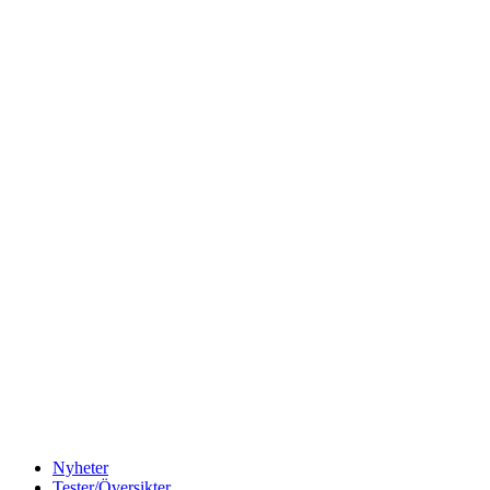
Nyheter
Tester/Översikter