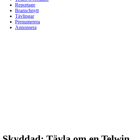
Reportage
Branschnytt
Tävlingar
Prenumerera
Annonsera
Skyddad: Tävla om en Telwin