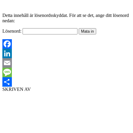
Detta innehåll är lösenordsskyddat. För att se det, ange ditt lösenord
nedan:
Lösenord:
Facebook
LinkedIn
Email
Message
SKRIVEN AV
Dela