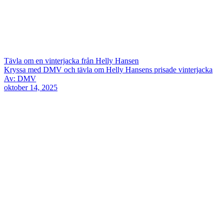
Tävla om en vinterjacka från Helly Hansen
Kryssa med DMV och tävla om Helly Hansens prisade vinterjacka
Av: DMV
oktober 14, 2025