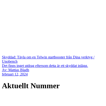
Skyddad: Tävla om en Telwin startbooster från Dina verktyg /
Unobench
Det finns inget utdrag eftersom detta är ett skyddat inlägg.
Av: Mattias Bladh
februari 12, 2024
Aktuellt Nummer