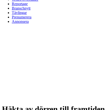
Reportage
Branschnytt
Tävlingar
Prenumerera
Annonsera
Häkta av dörren till framtiden