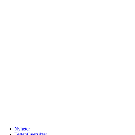
Nyheter
Tester/Översikter