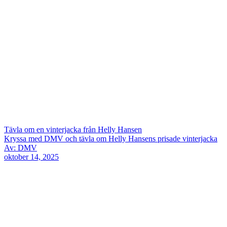
Tävla om en vinterjacka från Helly Hansen
Kryssa med DMV och tävla om Helly Hansens prisade vinterjacka
Av: DMV
oktober 14, 2025