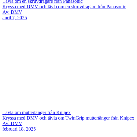
Tävla om en skruvdragare från Panasonic
Kryssa med DMV och tävla om en skruvdragare från Panasonic
Av: DMV
april 7, 2025
Tävla om muttertänger från Knipex
Kryssa med DMV och tävla om TwinGrip muttertänger från Knipex
Av: DMV
februari 18, 2025