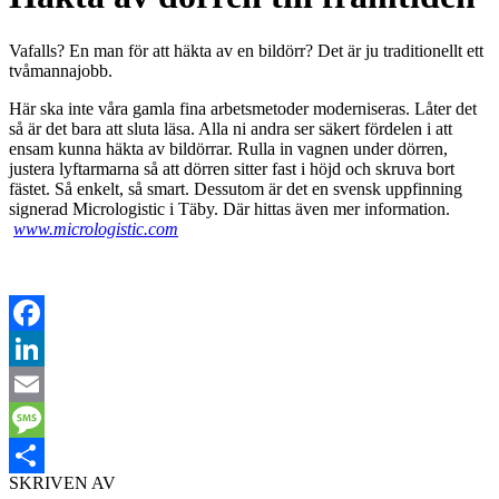
Vafalls? En man för att häkta av en bildörr? Det är ju traditionellt ett
tvåmannajobb.
Här ska inte våra gamla fina arbetsmetoder moderniseras. Låter det
så är det bara att sluta läsa. Alla ni andra ser säkert fördelen i att
ensam kunna häkta av bildörrar. Rulla in vagnen under dörren,
justera lyftarmarna så att dörren sitter fast i höjd och skruva bort
fästet. Så enkelt, så smart. Dessutom är det en svensk uppfinning
signerad Micrologistic i Täby. Där hittas även mer information.
www.micrologistic.com
Facebook
LinkedIn
Email
Message
SKRIVEN AV
Dela