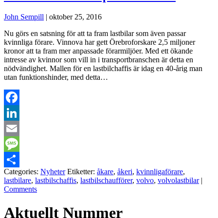
John Sempill
|
oktober 25, 2016
Nu görs en satsning för att ta fram lastbilar som även passar
kvinnliga förare. Vinnova har gett Örebroforskare 2,5 miljoner
kronor att ta fram mer anpassade förarmiljöer. Med ett ökande
intresse av kvinnor som vill in i transportbranschen är detta en
nödvändighet. Mallen för en lastbilchaffis är idag en 40-årig man
utan funktionshinder, med detta…
Facebook
LinkedIn
Email
Message
Categories:
Nyheter
Etiketter:
åkare
,
åkeri
,
kvinnligaförare
,
Dela
lastbilare
,
lastbilschaffis
,
lastbilschaufförer
,
volvo
,
volvolastbilar
|
Comments
Aktuellt Nummer