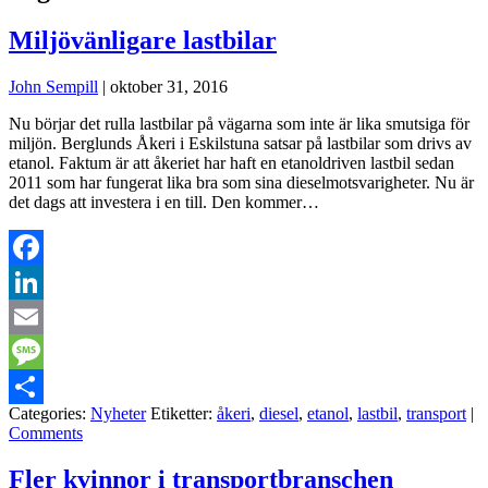
Miljövänligare lastbilar
John Sempill
|
oktober 31, 2016
Nu börjar det rulla lastbilar på vägarna som inte är lika smutsiga för
miljön. Berglunds Åkeri i Eskilstuna satsar på lastbilar som drivs av
etanol. Faktum är att åkeriet har haft en etanoldriven lastbil sedan
2011 som har fungerat lika bra som sina dieselmotsvarigheter. Nu är
det dags att investera i en till. Den kommer…
Facebook
LinkedIn
Email
Message
Categories:
Nyheter
Etiketter:
åkeri
,
diesel
,
etanol
,
lastbil
,
transport
|
Dela
Comments
Fler kvinnor i transportbranschen