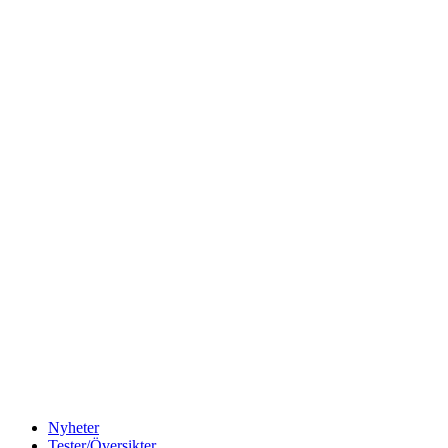
Nyheter
Tester/Översikter