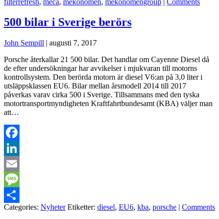
filterrefresh
,
meca
,
mekonomen
,
mekonomengroup
|
Comments
500 bilar i Sverige berörs
John Sempill
|
augusti 7, 2017
Porsche återkallar 21 500 bilar. Det handlar om Cayenne Diesel då
de efter undersökningar har avvikelser i mjukvaran till motorns
kontrollsystem. Den berörda motorn är diesel V6:an på 3,0 liter i
utsläppsklassen EU6. Bilar mellan årsmodell 2014 till 2017
påverkas varav cirka 500 i Sverige. Tillsammans med den tyska
motortransportmyndigheten Kraftfahrtbundesamt (KBA) väljer man
att…
Facebook
LinkedIn
Email
Message
Categories:
Nyheter
Etiketter:
diesel
,
EU6
,
kba
,
porsche
|
Comments
Dela