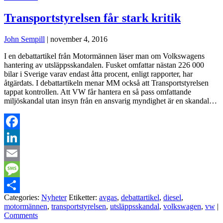
Transportstyrelsen får stark kritik
John Sempill
|
november 4, 2016
I en debattartikel från Motormännen läser man om Volkswagens
hantering av utsläppsskandalen. Fusket omfattar nästan 226 000
bilar i Sverige varav endast åtta procent, enligt rapporter, har
åtgärdats. I debattartikeln menar MM också att Transportstyrelsen
tappat kontrollen. Att VW får hantera en så pass omfattande
miljöskandal utan insyn från en ansvarig myndighet är en skandal…
Facebook
LinkedIn
Email
Message
Categories:
Nyheter
Etiketter:
avgas
,
debattartikel
,
diesel
,
Dela
motormännen
,
transportstyrelsen
,
utsläppsskandal
,
volkswagen
,
vw
|
Comments