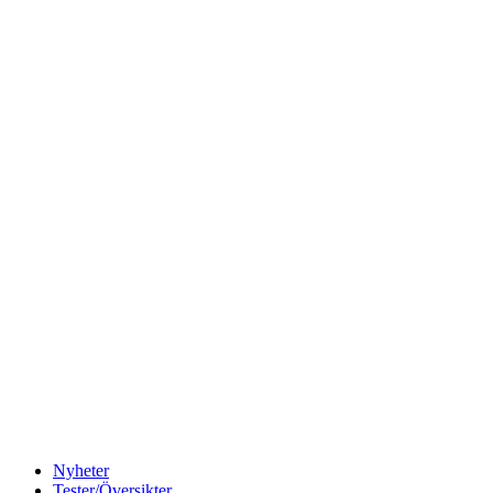
Nyheter
Tester/Översikter