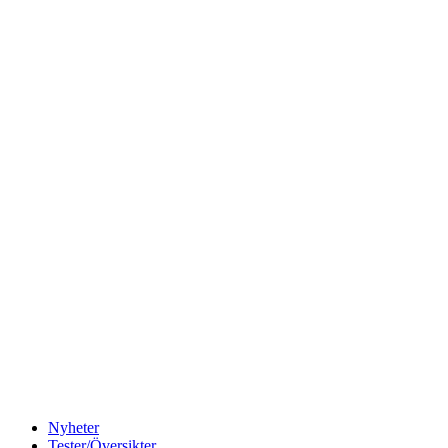
Nyheter
Tester/Översikter