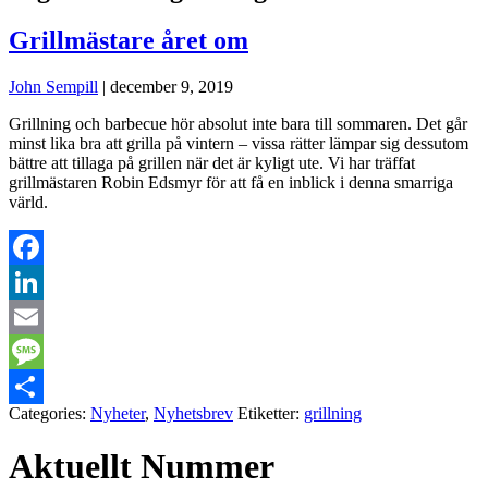
Grillmästare året om
John Sempill
|
december 9, 2019
Grillning och barbecue hör absolut inte bara till sommaren. Det går
minst lika bra att grilla på vintern – vissa rätter lämpar sig dessutom
bättre att tillaga på grillen när det är kyligt ute. Vi har träffat
grillmästaren Robin Edsmyr för att få en inblick i denna smarriga
värld.
Facebook
LinkedIn
Email
Message
Categories:
Nyheter
,
Nyhetsbrev
Etiketter:
grillning
Dela
Aktuellt Nummer