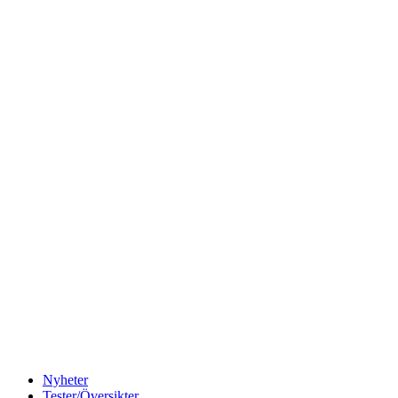
Nyheter
Tester/Översikter