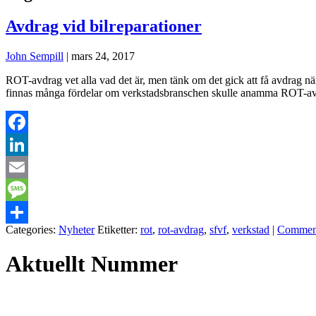
Avdrag vid bilreparationer
John Sempill
|
mars 24, 2017
ROT-avdrag vet alla vad det är, men tänk om det gick att få avdrag nä
finnas många fördelar om verkstadsbranschen skulle anamma ROT-avdrag
Facebook
LinkedIn
Email
Message
Categories:
Nyheter
Etiketter:
rot
,
rot-avdrag
,
sfvf
,
verkstad
|
Commen
Dela
Aktuellt Nummer