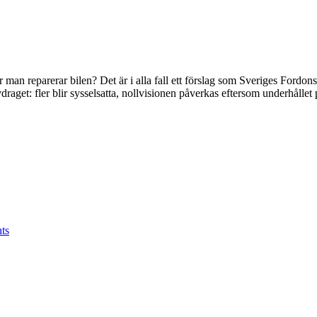
r man reparerar bilen? Det är i alla fall ett förslag som Sveriges Ford
et: fler blir sysselsatta, nollvisionen påverkas eftersom underhållet p
ts