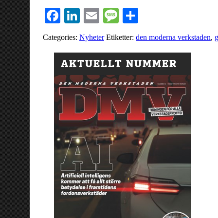
Facebook
LinkedIn
Email
Message
Dela
Categories:
Nyheter
Etiketter:
den moderna verkstaden
,
AKTUELLT NUMMER