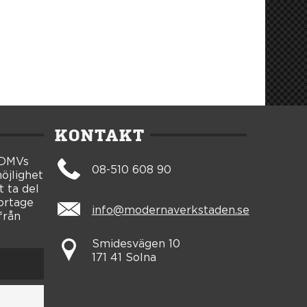
KONTAKT
 DMVs
08-510 608 90
öjlighet
t ta del
portage
info@modernaverkstaden.se
från
Smidesvägen 10
171 41 Solna