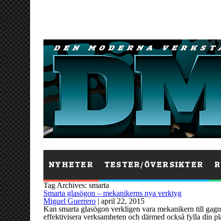
NYHETER
TESTER/ÖVERSIKTER
R
Tag Archives: smarta
Smarta glasögon – mekanikerns nya verktyg
Miguel Guerrero
|
april 22, 2015
Kan smarta glasögon verkligen vara mekanikern till gagn e
effektivisera verksamheten och därmed också fylla din p