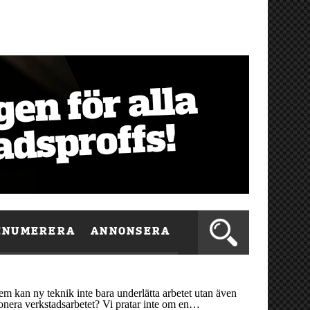
ENUMERERA
ANNONSERA
lem kan ny teknik inte bara underlätta arbetet utan även
onera verkstadsarbetet? Vi pratar inte om en…