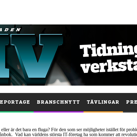
EPORTAGE
BRANSCHNYTT
TÄVLINGAR
PR
ller är det bara en fluga? För den som ser möjligheter istället för prob
lånbok. Vad kan världens största IT-företag ha som kommer att revoluti