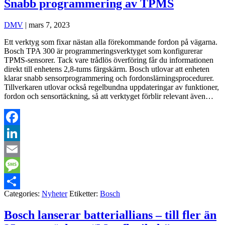
Snabb programmering av TPMS
DMV
|
mars 7, 2023
Ett verktyg som fixar nästan alla förekommande fordon på vägarna.
Bosch TPA 300 är programmeringsverktyget som konfigurerar
TPMS-sensorer. Tack vare trådlös överföring får du informationen
direkt till enhetens 2,8-tums färgskärm. Bosch utlovar att enheten
klarar snabb sensorprogrammering och fordonslärningsprocedurer.
Tillverkaren utlovar också regelbundna uppdateringar av funktioner,
fordon och sensortäckning, så att verktyget förblir relevant även…
Facebook
LinkedIn
Email
Message
Categories:
Nyheter
Etiketter:
Bosch
Dela
Bosch lanserar batteriallians – till fler än