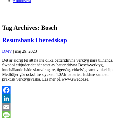
Annonsera
Tag Archives: Bosch
Resursbank i beredskap
DMV
|
maj 29, 2023
Det är aldrig fel att ha lite olika batteridrivna verktyg nära tillhands.
Swedol erbjuder det här setet av batteridrivna Bosch-verktyg,
innehållande både skruvdragare, tigersåg, cirkelsåg samt vinkelslip.
Medföljer gör också tre stycken 4.0Ah-batterier, laddare samt en
praktisk verktygsväska. Läs mer på www.swedol.se.
Facebook
LinkedIn
Email