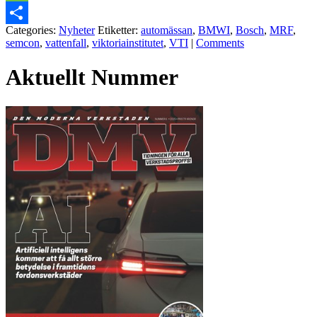
Message
Categories:
Nyheter
Etiketter:
automässan
,
BMWI
,
Bosch
,
MRF
,
Dela
semcon
,
vattenfall
,
viktoriainstitutet
,
VTI
|
Comments
Aktuellt Nummer