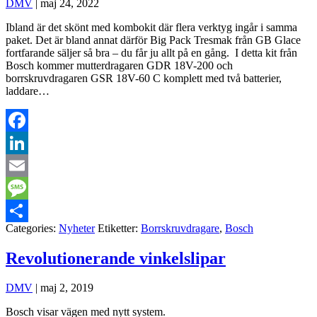
DMV
|
maj 24, 2022
Ibland är det skönt med kombokit där flera verktyg ingår i samma
paket. Det är bland annat därför Big Pack Tresmak från GB Glace
fortfarande säljer så bra – du får ju allt på en gång. I detta kit från
Bosch kommer mutterdragaren GDR 18V-200 och
borrskruvdragaren GSR 18V-60 C komplett med två batterier,
laddare…
Facebook
LinkedIn
Email
Message
Categories:
Nyheter
Etiketter:
Borrskruvdragare
,
Bosch
Dela
Revolutionerande vinkelslipar
DMV
|
maj 2, 2019
Bosch visar vägen med nytt system.