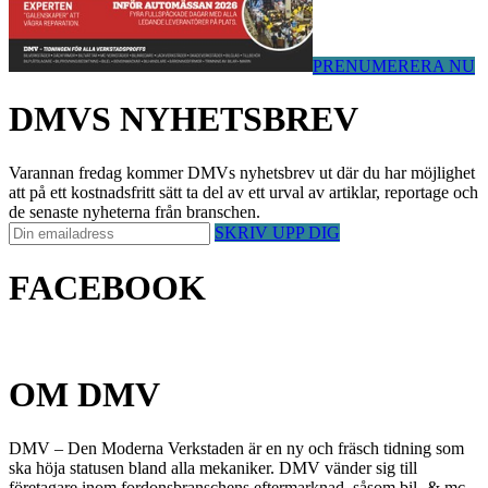
PRENUMERERA NU
DMVS NYHETSBREV
Varannan fredag kommer DMVs nyhetsbrev ut där du har möjlighet
att på ett kostnadsfritt sätt ta del av ett urval av artiklar, reportage och
de senaste nyheterna från branschen.
SKRIV UPP DIG
FACEBOOK
OM DMV
DMV – Den Moderna Verkstaden är en ny och fräsch tidning som
ska höja statusen bland alla mekaniker. DMV vänder sig till
företagare inom fordonsbranschens eftermarknad, såsom bil- & mc-