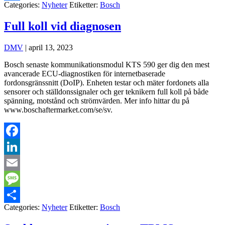
Categories:
Nyheter
Etiketter:
Bosch
Dela
Full koll vid diagnosen
DMV
|
april 13, 2023
Bosch senaste kommunikationsmodul KTS 590 ger dig den mest
avancerade ECU-diagnostiken för internetbaserade
fordonsgränssnitt (DoIP). Enheten testar och mäter fordonets alla
sensorer och ställdonssignaler och ger teknikern full koll på både
spänning, motstånd och strömvärden. Mer info hittar du på
www.boschaftermarket.com/se/sv.
Facebook
LinkedIn
Email
Message
Categories:
Nyheter
Etiketter:
Bosch
Dela