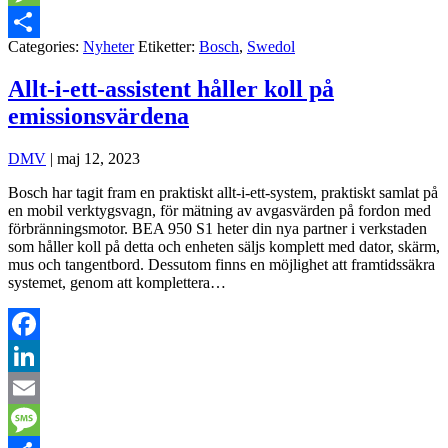
Message
Categories:
Nyheter
Etiketter:
Bosch
,
Swedol
Dela
Allt-i-ett-assistent håller koll på
emissionsvärdena
DMV
|
maj 12, 2023
Bosch har tagit fram en praktiskt allt-i-ett-system, praktiskt samlat på
en mobil verktygsvagn, för mätning av avgasvärden på fordon med
förbränningsmotor. BEA 950 S1 heter din nya partner i verkstaden
som håller koll på detta och enheten säljs komplett med dator, skärm,
mus och tangentbord. Dessutom finns en möjlighet att framtidssäkra
systemet, genom att komplettera…
Facebook
LinkedIn
Email