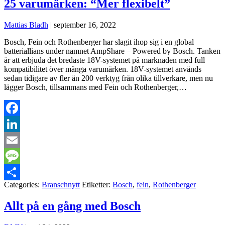
25 varumärken: “Mer flexibelt”
Mattias Bladh
|
september 16, 2022
Bosch, Fein och Rothenberger har slagit ihop sig i en global
batteriallians under namnet AmpShare – Powered by Bosch. Tanken
är att erbjuda det bredaste 18V-systemet på marknaden med full
kompatibilitet över många varumärken. 18V-systemet används
sedan tidigare av fler än 200 verktyg från olika tillverkare, men nu
lägger Bosch, tillsammans med Fein och Rothenberger,…
Facebook
LinkedIn
Email
Message
Categories:
Branschnytt
Etiketter:
Bosch
,
fein
,
Rothenberger
Dela
Allt på en gång med Bosch