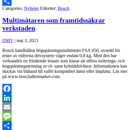
Message
Categories:
Nyheter
Etiketter:
Bosch
Dela
Multimätaren som framtidssäkrar
verkstaden
DMV
|
maj 3, 2023
Bosch handhållna högspänningsmultimeter FSA 050, avsedd för
tester av eldrivna drivsystem väger endast 0,8 kg. Med den har
verkstaden en fristående testare som klarar att utföra isolerings- och
högspänningstestning av el- samt hybriddrivlinor. Informationen kan
skickas via blåtand till valfri kompatibel dator eller läsplatta. Läs mer
på www.boschaftermarket.com.
Facebook
LinkedIn
Email
Message