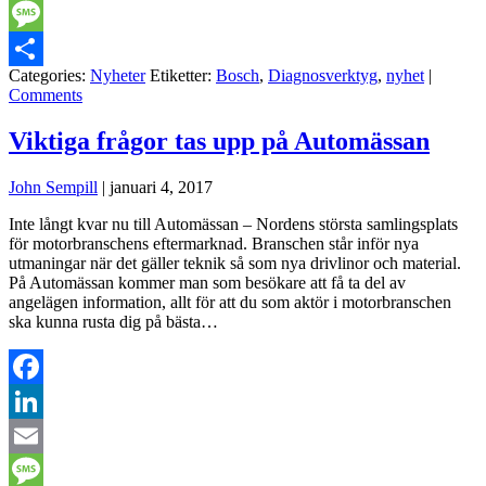
Email
Message
Categories:
Nyheter
Etiketter:
Bosch
,
Diagnosverktyg
,
nyhet
|
Dela
Comments
Viktiga frågor tas upp på Automässan
John Sempill
|
januari 4, 2017
Inte långt kvar nu till Automässan – Nordens största samlingsplats
för motorbranschens eftermarknad. Branschen står inför nya
utmaningar när det gäller teknik så som nya drivlinor och material.
På Automässan kommer man som besökare att få ta del av
angelägen information, allt för att du som aktör i motorbranschen
ska kunna rusta dig på bästa…
Facebook
LinkedIn
Email