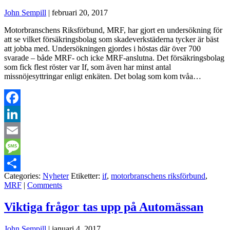
John Sempill
|
februari 20, 2017
Motorbranschens Riksförbund, MRF, har gjort en undersökning för
att se vilket försäkringsbolag som skadeverkstäderna tycker är bäst
att jobba med. Undersökningen gjordes i höstas där över 700
svarade – både MRF- och icke MRF-anslutna. Det försäkringsbolag
som fick flest röster var If, som även har minst antal
missnöjesyttringar enligt enkäten. Det bolag som kom tvåa…
Facebook
LinkedIn
Email
Message
Categories:
Nyheter
Etiketter:
if
,
motorbranschens riksförbund
,
Dela
MRF
|
Comments
Viktiga frågor tas upp på Automässan
John Sempill
|
januari 4, 2017