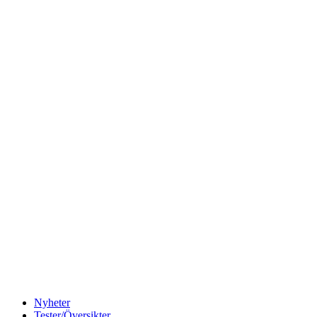
Nyheter
Tester/Översikter