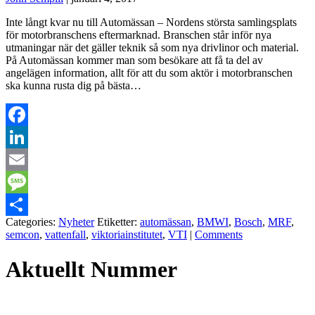
Inte långt kvar nu till Automässan – Nordens största samlingsplats
för motorbranschens eftermarknad. Branschen står inför nya
utmaningar när det gäller teknik så som nya drivlinor och material.
På Automässan kommer man som besökare att få ta del av
angelägen information, allt för att du som aktör i motorbranschen
ska kunna rusta dig på bästa…
Facebook
LinkedIn
Email
Message
Categories:
Nyheter
Etiketter:
automässan
,
BMWI
,
Bosch
,
MRF
,
Dela
semcon
,
vattenfall
,
viktoriainstitutet
,
VTI
|
Comments
Aktuellt Nummer