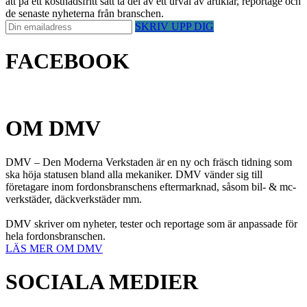
att på ett kostnadsfritt sätt ta del av ett urval av artiklar, reportage och
de senaste nyheterna från branschen.
SKRIV UPP DIG
FACEBOOK
OM DMV
DMV – Den Moderna Verkstaden är en ny och fräsch tidning som
ska höja statusen bland alla mekaniker. DMV vänder sig till
företagare inom fordonsbranschens eftermarknad, såsom bil- & mc-
verkstäder, däckverkstäder mm.
DMV skriver om nyheter, tester och reportage som är anpassade för
hela fordonsbranschen.
LÄS MER OM DMV
SOCIALA MEDIER