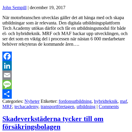
John Sempill
|
december 19, 2017
När motorbranschen utvecklas gäller det att hänga med och skapa
utbildningar som är relevanta. Den digitala utbildningsplattform
Tech Academy utökas därför och får en utbildningsmodul för både
el- och hybridteknik. MRF och MAF backar upp utvecklingen, och
ser det som en viktig del i processen när nästan 6 000 medarbetare
behöver rekryteras de kommande åren….
Facebook
LinkedIn
Email
Message
Categories:
Nyheter
Etiketter:
fordonsutbildning
,
hybridteknik
,
maf
,
Dela
MRF
,
techacademy
,
transportföretagen
,
utbildning
|
Comments
Skadeverkstäderna tycker till om
försäkringsbolagen