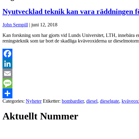
Nyutvecklad teknik kan vara räddningen f
John Sempill
|
juni 12, 2018
Kan forskning som har gjorts vid Lunds Universitet, LTH, innebära e
reningsteknik som tar bort de skadliga kväveoxiderna ur dieselmotorn
Facebook
LinkedIn
Email
Message
Categories:
Nyheter
Etiketter:
bombardier
,
diesel
,
dieselgate
,
kväveox
Dela
Aktuellt Nummer