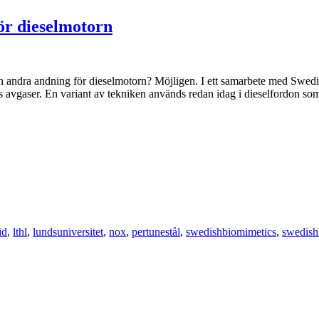
ör dieselmotorn
n andra andning för dieselmotorn? Möjligen. I ett samarbete med Swed
s avgaser. En variant av tekniken används redan idag i dieselfordon s
id
,
lthl
,
lundsuniversitet
,
nox
,
pertunestål
,
swedishbiomimetics
,
swedish