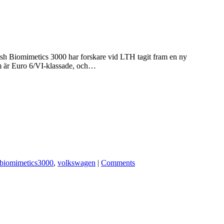
ish Biomimetics 3000 har forskare vid LTH tagit fram en ny
om är Euro 6/VI-klassade, och…
biomimetics3000
,
volkswagen
|
Comments