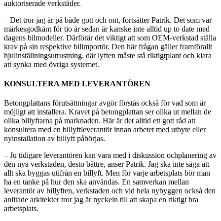
auktoriserade verkstäder.
– Det tror jag är på både gott och ont, fortsätter Patrik. Det som var
märkesgodkänt för tio år sedan är kanske inte alltid up to date med
dagens bilmodeller. Därförär det viktigt att som OEM-verkstad ställa
krav på sin respektive bilimportör. Den här frågan gäller framförallt
hjulinställningsutrustning, där lyften måste stå riktigtplant och klara
att synka med övriga systemet.
KONSULTERA MED LEVERANTÖREN
Betongplattans förutsättningar avgör förstås också för vad som är
möjligt att installera. Kravet på betongplattan ser olika ut mellan de
olika billyftarna på marknaden. Här är det alltid ett gott råd att
konsultera med en billyftleverantör innan arbetet med utbyte eller
nyinstallation av billyft påbörjas.
– Ju tidigare leverantören kan vara med i diskussion ochplanering av
den nya verkstaden, desto bättre, anser Patrik. Jag ska inte säga att
allt ska byggas utifrån en billyft. Men för varje arbetsplats bör man
ha en tanke på hur den ska användas. En samverkan mellan
leverantör av billyften, verkstaden och vid hela nybyggen också den
anlitade arkitekter tror jag är nyckeln till att skapa en riktigt bra
arbetsplats.