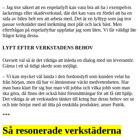
– Jag tror säkert att en enpelarlyft kan vara bra att ha i exempelvis
lackerings eller skadeverkstad, där det kan vara en fördel att ha en
sida av bilen helt ren att arbeta med. Det är en lyfttyp som jag tror
passar verkstäder med inriktning mot plåt och lack bäst. Men
efterfrågan på enpelarlyftar uppfattar jag som liten. Vi får väldigt lite
frågor kring dessa.
LYFT EFTER VERKSTADENS BEHOV
Oavsett val så är det viktiga att inleda en dialog med sin leverantör.
Gärna i ett så tidigt skede som möjligt.
– Vi kan mycket väl landa i den fordonslyft som kunden velat ha
från början, men då har vi åtminstone väckt medvetenheten. Har
man bara klart för sig hur man vill jobba och vilka jobb som man
ska göra, då finns det också bäst förutsättningar för att få rätt hjälp.
Det viktiga är att verkstaden tänker till kring hur deras behov ser ut
och inte börjar med att titta på enskilda produkter, anser Patrik.
***
Så resonerade verkstäderna