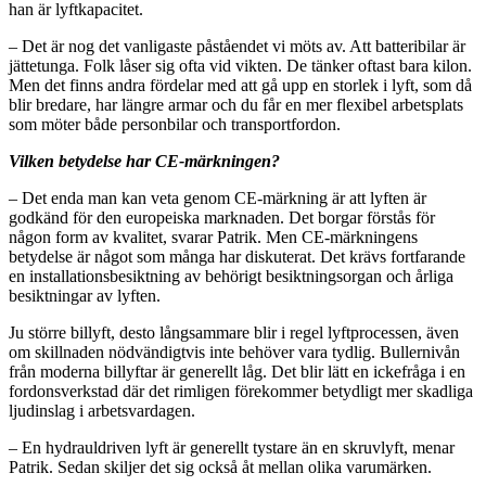
han är lyftkapacitet.
– Det är nog det vanligaste påståendet vi möts av. Att batteribilar är
jättetunga. Folk låser sig ofta vid vikten. De tänker oftast bara kilon.
Men det finns andra fördelar med att gå upp en storlek i lyft, som då
blir bredare, har längre armar och du får en mer flexibel arbetsplats
som möter både personbilar och transportfordon.
Vilken betydelse har CE-märkningen?
– Det enda man kan veta genom CE-märkning är att lyften är
godkänd för den europeiska marknaden. Det borgar förstås för
någon form av kvalitet, svarar Patrik. Men CE-märkningens
betydelse är något som många har diskuterat. Det krävs fortfarande
en installationsbesiktning av behörigt besiktningsorgan och årliga
besiktningar av lyften.
Ju större billyft, desto långsammare blir i regel lyftprocessen, även
om skillnaden nödvändigtvis inte behöver vara tydlig. Bullernivån
från moderna billyftar är generellt låg. Det blir lätt en ickefråga i en
fordonsverkstad där det rimligen förekommer betydligt mer skadliga
ljudinslag i arbetsvardagen.
– En hydrauldriven lyft är generellt tystare än en skruvlyft, menar
Patrik. Sedan skiljer det sig också åt mellan olika varumärken.