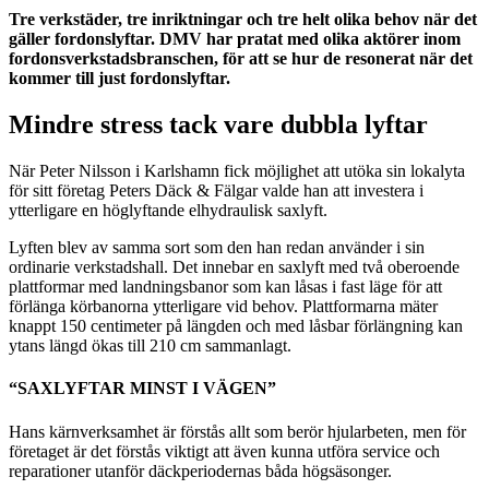
Tre verkstäder, tre inriktningar och tre helt olika behov när det
gäller fordonslyftar. DMV har pratat med olika aktörer inom
fordonsverkstadsbranschen, för att se hur de resonerat när det
kommer till just fordonslyftar.
Mindre stress tack vare dubbla lyftar
När Peter Nilsson i Karlshamn fick möjlighet att utöka sin lokalyta
för sitt företag Peters Däck & Fälgar valde han att investera i
ytterligare en höglyftande elhydraulisk saxlyft.
Lyften blev av samma sort som den han redan använder i sin
ordinarie verkstadshall. Det innebar en saxlyft med två oberoende
plattformar med landningsbanor som kan låsas i fast läge för att
förlänga körbanorna ytterligare vid behov. Plattformarna mäter
knappt 150 centimeter på längden och med låsbar förlängning kan
ytans längd ökas till 210 cm sammanlagt.
“SAXLYFTAR MINST I VÄGEN”
Hans kärnverksamhet är förstås allt som berör hjularbeten, men för
företaget är det förstås viktigt att även kunna utföra service och
reparationer utanför däckperiodernas båda högsäsonger.