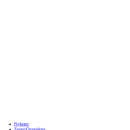
Nyheter
Tester/Översikter