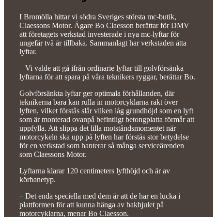
I Bromölla hittar vi södra Sveriges största mc-butik,
Claessons Motor. Ägare Bo Claesson berättar för DMV
att företagets verkstad investerade i nya mc-lyftar för
ungefär två år tillbaka. Sammanlagt har verkstaden åtta
lyftar.
– Vi valde att gå ifrån ordinarie lyftar till golvförsänka
lyftarna för att spara på våra teknikers ryggar, berättar Bo.
Golvförsänkta lyftar ger optimala förhållanden, där
teknikerna bara kan rulla in motorcyklarna rakt över
lyften, vilket förstås slår vilken låg grundhöjd som en lyft
som är monterad ovanpå befintligt betongplatta förmår att
uppfylla. Att slippa det lilla motståndsmomentet när
motorcykeln ska upp på lyften har förstås stor betydelse
för en verkstad som hanterar så många serviceärenden
som Claessons Motor.
Lyftarna klarar 120 centimeters lyfthöjd och är av
körbanetyp.
– Det enda speciella med dem är att de har en lucka i
plattformen för att kunna hänga av bakhjulet på
motorcyklarna, menar Bo Claesson.