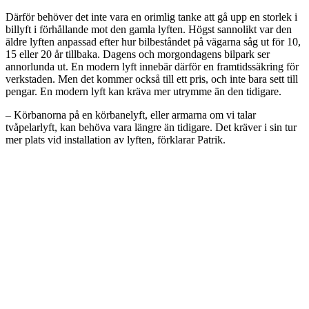
Därför behöver det inte vara en orimlig tanke att gå upp en storlek i
billyft i förhållande mot den gamla lyften. Högst sannolikt var den
äldre lyften anpassad efter hur bilbeståndet på vägarna såg ut för 10,
15 eller 20 år tillbaka. Dagens och morgondagens bilpark ser
annorlunda ut. En modern lyft innebär därför en framtidssäkring för
verkstaden. Men det kommer också till ett pris, och inte bara sett till
pengar. En modern lyft kan kräva mer utrymme än den tidigare.
– Körbanorna på en körbanelyft, eller armarna om vi talar
tvåpelarlyft, kan behöva vara längre än tidigare. Det kräver i sin tur
mer plats vid installation av lyften, förklarar Patrik.