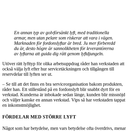
En annan typ av golvförsänkt lyft, med traditionella
armar, men utan pelare som riskerar att vara i vägen.
Marknaden för fordonslyftar är bred. Ju mer förberedd
du är, desto högre är sannolikheten för leverantörerna
av lyftarna att guida dig rätt genom lyftdjungeln.
Utöver rätt lyfttyp för olika arbetsuppdrag råder han verkstaden att
också välja lyft efter hur servicetäckningen och tillgången till
reservdelar till lyften ser ut.
– Se till att det finns en bra serviceorganisation bakom produkten,
råder han. Ett stillestånd på en fordonslyft blir snabbt dyrt för en
verkstad. Kunderna är inbokade sedan länge, kunden blir missnöjd
och väljer kanske en annan verkstad. Vips så har verkstaden tappat
en inkomstmöjlighet.
FÖRDELAR MED STÖRRE LYFT
Något som har betydelse, men vars betydelse ofta överdrivs, menar