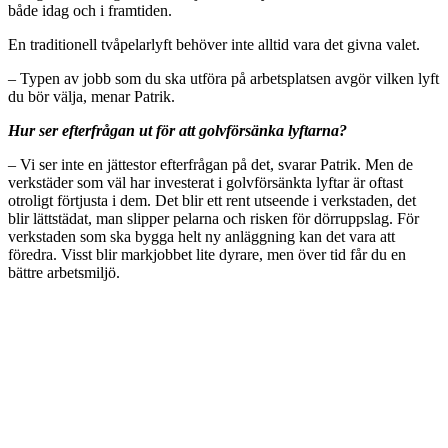
både idag och i framtiden.
En traditionell tvåpelarlyft behöver inte alltid vara det givna valet.
– Typen av jobb som du ska utföra på arbetsplatsen avgör vilken lyft
du bör välja, menar Patrik.
Hur ser efterfrågan ut för att golvförsänka lyftarna?
– Vi ser inte en jättestor efterfrågan på det, svarar Patrik. Men de
verkstäder som väl har investerat i golvförsänkta lyftar är oftast
otroligt förtjusta i dem. Det blir ett rent utseende i verkstaden, det
blir lättstädat, man slipper pelarna och risken för dörruppslag. För
verkstaden som ska bygga helt ny anläggning kan det vara att
föredra. Visst blir markjobbet lite dyrare, men över tid får du en
bättre arbetsmiljö.