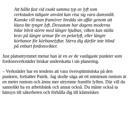
Att hålla fast vid exakt samma typ av lyft som
verkstaden tidigare använt kan visa sig vara dumsnålt.
Kanske vill man framöver bredda sin affär genom att
klara lite tyngre lyft. Dessutom har dagens moderna
bilar blivit större med längre hjulbas, vilken kan ställa
krav på längre armar för en pelarlyft, eller längre
körbanor för körbanelyftar. Stirra dig därför inte blind
på enbart fordonsvikter.
Just platsutrymmet menar han är en av de vanligaste punkter som
fordonsverkstäder brukar underskatta i sin planering.
– Verkstäder har en tendens att vara överoptimistiska på den
punkten, fortsätter Patrik. Jag skulle säga att ett minimum runtom är
en meter runtom och ännu mer utrymme framför lyften. Där vill du
sannolikt ha en arbetsbänk och annat också. Du måste också ta
hänsyn till säkerheten och förhålla dig till klämrisker.