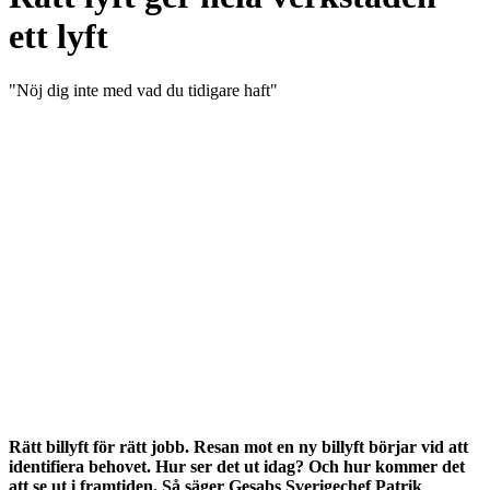
ett lyft
"Nöj dig inte med vad du tidigare haft"
Rätt billyft för rätt jobb. Resan mot en ny billyft börjar vid att
identifiera behovet. Hur ser det ut idag? Och hur kommer det
att se ut i framtiden.
Så säger Gesabs Sverigechef Patrik