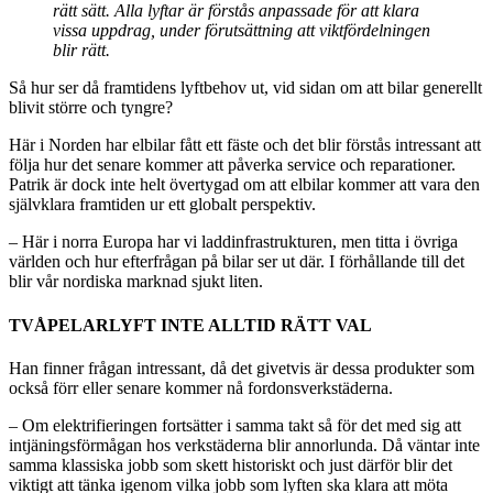
rätt sätt. Alla lyftar är förstås anpassade för att klara
vissa uppdrag, under förutsättning att viktfördelningen
blir rätt.
Så hur ser då framtidens lyftbehov ut, vid sidan om att bilar generellt
blivit större och tyngre?
Här i Norden har elbilar fått ett fäste och det blir förstås intressant att
följa hur det senare kommer att påverka service och reparationer.
Patrik är dock inte helt övertygad om att elbilar kommer att vara den
självklara framtiden ur ett globalt perspektiv.
– Här i norra Europa har vi laddinfrastrukturen, men titta i övriga
världen och hur efterfrågan på bilar ser ut där. I förhållande till det
blir vår nordiska marknad sjukt liten.
TVÅPELARLYFT INTE ALLTID RÄTT VAL
Han finner frågan intressant, då det givetvis är dessa produkter som
också förr eller senare kommer nå fordonsverkstäderna.
– Om elektrifieringen fortsätter i samma takt så för det med sig att
intjäningsförmågan hos verkstäderna blir annorlunda. Då väntar inte
samma klassiska jobb som skett historiskt och just därför blir det
viktigt att tänka igenom vilka jobb som lyften ska klara att möta