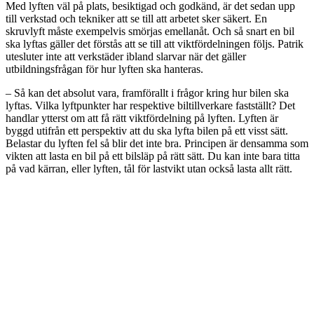
Med lyften väl på plats, besiktigad och godkänd, är det sedan upp
till verkstad och tekniker att se till att arbetet sker säkert. En
skruvlyft måste exempelvis smörjas emellanåt. Och så snart en bil
ska lyftas gäller det förstås att se till att viktfördelningen följs. Patrik
utesluter inte att verkstäder ibland slarvar när det gäller
utbildningsfrågan för hur lyften ska hanteras.
– Så kan det absolut vara, framförallt i frågor kring hur bilen ska
lyftas. Vilka lyftpunkter har respektive biltillverkare fastställt? Det
handlar ytterst om att få rätt viktfördelning på lyften. Lyften är
byggd utifrån ett perspektiv att du ska lyfta bilen på ett visst sätt.
Belastar du lyften fel så blir det inte bra. Principen är densamma som
vikten att lasta en bil på ett bilsläp på rätt sätt. Du kan inte bara titta
på vad kärran, eller lyften, tål för lastvikt utan också lasta allt rätt.