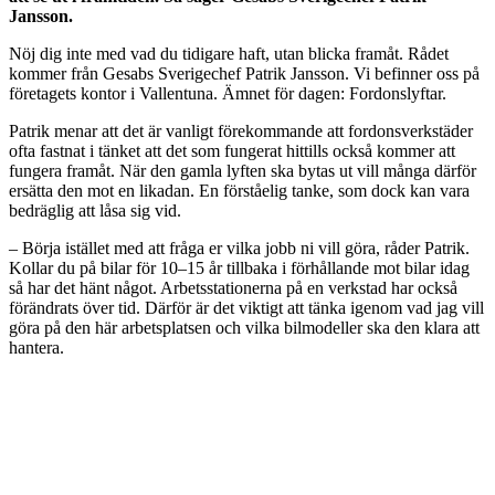
Jansson.
Nöj dig inte
med vad du tidigare haft, utan blicka framåt. Rådet
kommer från Gesabs Sverigechef Patrik Jansson. Vi befinner oss på
företagets kontor i Vallentuna. Ämnet för dagen: Fordonslyftar.
Patrik menar att det är vanligt förekommande att fordonsverkstäder
ofta fastnat i tänket att det som fungerat hittills också kommer att
fungera framåt. När den gamla lyften ska bytas ut vill många därför
ersätta den mot en likadan. En förståelig tanke, som dock kan vara
bedräglig att låsa sig vid.
– Börja istället med att fråga er vilka jobb ni vill göra, råder Patrik.
Kollar du på bilar för 10–15 år tillbaka i förhållande mot bilar idag
så har det hänt något. Arbetsstationerna på en verkstad har också
förändrats över tid. Därför är det viktigt att tänka igenom vad jag vill
göra på den här arbetsplatsen och vilka bilmodeller ska den klara att
hantera.