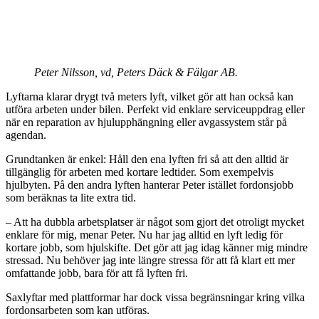
Peter Nilsson, vd, Peters Däck & Fälgar AB.
Lyftarna klarar drygt två meters lyft, vilket gör att han också kan
utföra arbeten under bilen. Perfekt vid enklare serviceuppdrag eller
när en reparation av hjulupphängning eller avgassystem står på
agendan.
Grundtanken är enkel: Håll den ena lyften fri så att den alltid är
tillgänglig för arbeten med kortare ledtider. Som exempelvis
hjulbyten. På den andra lyften hanterar Peter istället fordonsjobb
som beräknas ta lite extra tid.
– Att ha dubbla arbetsplatser är något som gjort det otroligt mycket
enklare för mig, menar Peter. Nu har jag alltid en lyft ledig för
kortare jobb, som hjulskifte. Det gör att jag idag känner mig mindre
stressad. Nu behöver jag inte längre stressa för att få klart ett mer
omfattande jobb, bara för att få lyften fri.
Saxlyftar med plattformar har dock vissa begränsningar kring vilka
fordonsarbeten som kan utföras.