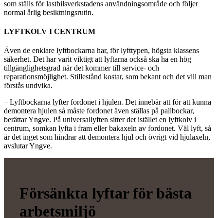
som ställs för lastbilsverkstadens användningsområde och följer
normal årlig besiktningsrutin.
LYFTKOLV I CENTRUM
Även de enklare lyftbockarna har, för lyfttypen, högsta klassens
säkerhet. Det har varit viktigt att lyftarna också ska ha en hög
tillgänglighetsgrad när det kommer till service- och
reparationsmöjlighet. Stillestånd kostar, som bekant och det vill man
förstås undvika.
– Lyftbockarna lyfter fordonet i hjulen. Det innebär att för att kunna
demontera hjulen så måste fordonet även ställas på pallbockar,
berättar Yngve. På universallyften sitter det istället en lyftkolv i
centrum, somkan lyfta i fram eller bakaxeln av fordonet. Väl lyft, så
är det inget som hindrar att demontera hjul och övrigt vid hjulaxeln,
avslutar Yngve.
Försänkta lyftar för bästa
arbetsmiljö