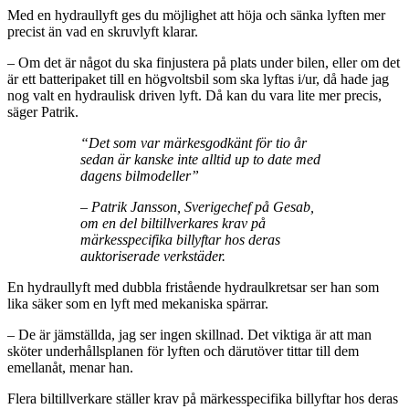
Med en hydraullyft ges du möjlighet att höja och sänka lyften mer
precist än vad en skruvlyft klarar.
– Om det är något du ska finjustera på plats under bilen, eller om det
är ett batteripaket till en högvoltsbil som ska lyftas i/ur, då hade jag
nog valt en hydraulisk driven lyft. Då kan du vara lite mer precis,
säger Patrik.
“Det som var märkesgodkänt för tio år
sedan är kanske inte alltid up to date med
dagens bilmodeller”
– Patrik Jansson, Sverigechef på Gesab,
om en del biltillverkares krav på
märkesspecifika billyftar hos deras
auktoriserade verkstäder.
En hydraullyft med dubbla fristående hydraulkretsar ser han som
lika säker som en lyft med mekaniska spärrar.
– De är jämställda, jag ser ingen skillnad. Det viktiga är att man
sköter underhållsplanen för lyften och därutöver tittar till dem
emellanåt, menar han.
Flera biltillverkare ställer krav på märkesspecifika billyftar hos deras