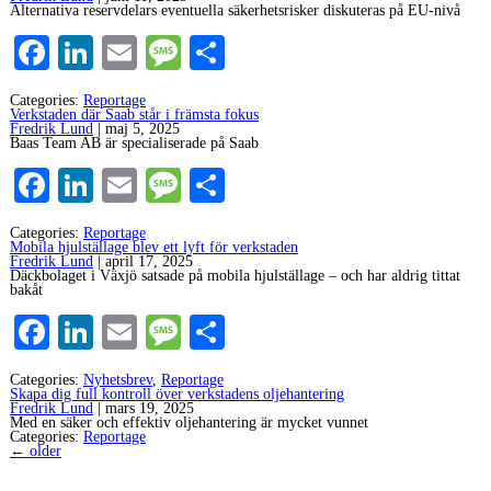
Alternativa reservdelars eventuella säkerhetsrisker diskuteras på EU-nivå
Facebook
LinkedIn
Email
Message
Dela
Categories:
Reportage
Verkstaden där Saab står i främsta fokus
Fredrik Lund
|
maj 5, 2025
Baas Team AB är specialiserade på Saab
Facebook
LinkedIn
Email
Message
Dela
Categories:
Reportage
Mobila hjulställage blev ett lyft för verkstaden
Fredrik Lund
|
april 17, 2025
Däckbolaget i Växjö satsade på mobila hjulställage – och har aldrig tittat
bakåt
Facebook
LinkedIn
Email
Message
Dela
Categories:
Nyhetsbrev
,
Reportage
Skapa dig full kontroll över verkstadens oljehantering
Fredrik Lund
|
mars 19, 2025
Med en säker och effektiv oljehantering är mycket vunnet
Categories:
Reportage
←
older