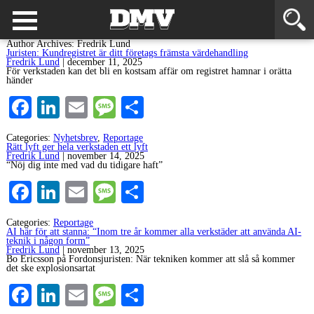
Author Archives: Fredrik Lund
Juristen: Kundregistret är ditt företags främsta värdehandling
Fredrik Lund
|
december 11, 2025
För verkstaden kan det bli en kostsam affär om registret hamnar i orätta
händer
Facebook
LinkedIn
Email
Message
Dela
Categories:
Nyhetsbrev
,
Reportage
Rätt lyft ger hela verkstaden ett lyft
Fredrik Lund
|
november 14, 2025
“Nöj dig inte med vad du tidigare haft”
Facebook
LinkedIn
Email
Message
Dela
Categories:
Reportage
AI här för att stanna: “Inom tre år kommer alla verkstäder att använda AI-
teknik i någon form”
Fredrik Lund
|
november 13, 2025
Bo Ericsson på Fordonsjuristen: När tekniken kommer att slå så kommer
det ske explosionsartat
Facebook
LinkedIn
Email
Message
Dela