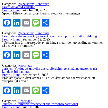
Categories:
Nyhetsbrev
,
Reportage
Framtidssäkrad verkstad
Fredrik Lund
|
oktober 30, 2025
Speedy Bilservice har gjort flera strategiska investeringar
Facebook
LinkedIn
Email
Message
Dela
Categories:
Nyhetsbrev
,
Reportage
Framtidens diagnosverktyg ökar kravet på support och rätt utbildning
Fredrik Lund
|
september 12, 2025
“De som inte är intresserade av att hänga med i den utvecklingen kommer
få det svårt i framtiden”
Facebook
LinkedIn
Email
Message
Dela
Categories:
Reportage
Juristen: Viktigt att undvika ansvarsfördelningens många gråzoner när
kundens bil hanteras
Fredrik Lund
|
september 8, 2025
Från att nyckeln överlämnas tills bilen återlämnas har verkstaden ett
vårdpliktigt ansvar
Facebook
LinkedIn
Email
Message
Dela
Categories:
Reportage
Juristen: Alternativa reservdelar vid fordonsreparationer
Fredrik Lund
|
juni 11, 2025