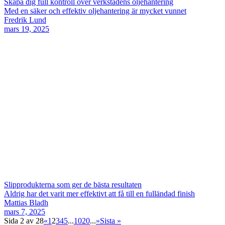
Skapa dig full kontroll över verkstadens oljehantering
Med en säker och effektiv oljehantering är mycket vunnet
Fredrik Lund
mars 19, 2025
Slipprodukterna som ger de bästa resultaten
Aldrig har det varit mer effektivt att få till en fulländad finish
Mattias Bladh
mars 7, 2025
Sida 2 av 28
«
1
2
3
4
5
...
10
20
...
»
Sista »