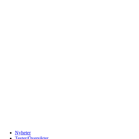
Nyheter
Tester/Översikter