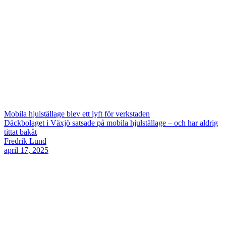
Mobila hjulställage blev ett lyft för verkstaden
Däckbolaget i Växjö satsade på mobila hjulställage – och har aldrig
tittat bakåt
Fredrik Lund
april 17, 2025