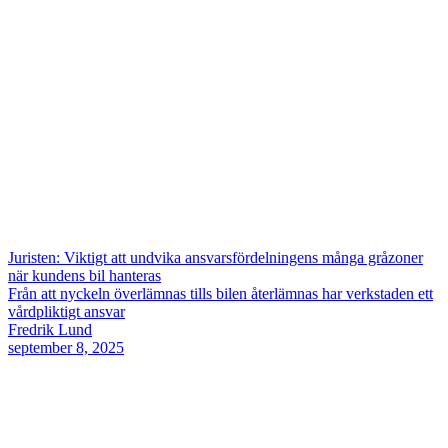
Juristen: Viktigt att undvika ansvarsfördelningens många gråzoner
när kundens bil hanteras
Från att nyckeln överlämnas tills bilen återlämnas har verkstaden ett
vårdpliktigt ansvar
Fredrik Lund
september 8, 2025