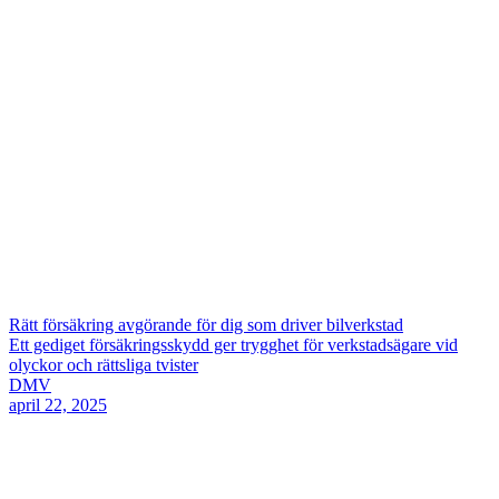
Rätt försäkring avgörande för dig som driver bilverkstad
Ett gediget försäkringsskydd ger trygghet för verkstadsägare vid
olyckor och rättsliga tvister
DMV
april 22, 2025