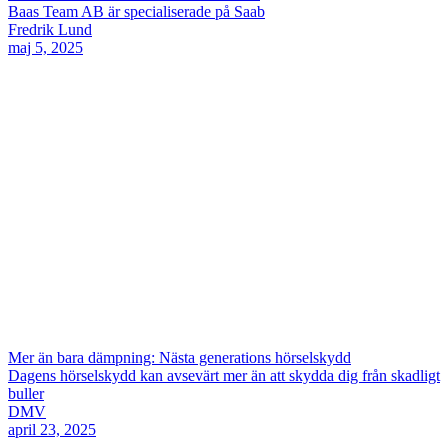
Baas Team AB är specialiserade på Saab
Fredrik Lund
maj 5, 2025
Mer än bara dämpning: Nästa generations hörselskydd
Dagens hörselskydd kan avsevärt mer än att skydda dig från skadligt
buller
DMV
april 23, 2025