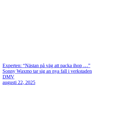
Experten: “Nästan på väg att packa ihop …”
Sonny Waxmo tar sig an nya fall i verkstaden
DMV
augusti 22, 2025