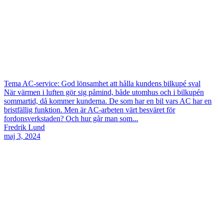
Tema AC-service: God lönsamhet att hålla kundens bilkupé sval
När värmen i luften gör sig påmind, både utomhus och i bilkupén
sommartid, då kommer kunderna. De som har en bil vars AC har en
bristfällig funktion. Men är AC-arbeten värt besväret för
fordonsverkstaden? Och hur går man som...
Fredrik Lund
maj 3, 2024