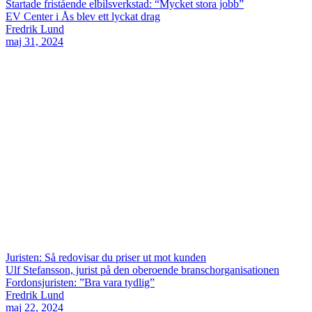
Startade fristående elbilsverkstad: “Mycket stora jobb”
EV Center i Ås blev ett lyckat drag
Fredrik Lund
maj 31, 2024
Juristen: Så redovisar du priser ut mot kunden
Ulf Stefansson, jurist på den oberoende branschorganisationen
Fordonsjuristen: ”Bra vara tydlig”
Fredrik Lund
maj 22, 2024