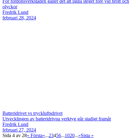
För fordonsverkstaden gäller det att ligga steget före vid brott och
olyckor
Fredrik Lund
februari 28, 2024
Batteridrivet vs tryckluftsdrivet
Utvecklingen av batteridrivna verktyg går stadigt framåt
Fredrik Lund
februari 27, 2024
Sida 4 av 28
« Första
«
...
2
3
4
5
6
...
10
20
...
»
Sista »