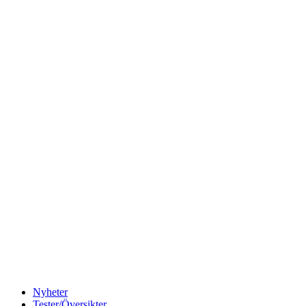
Nyheter
Tester/Översikter